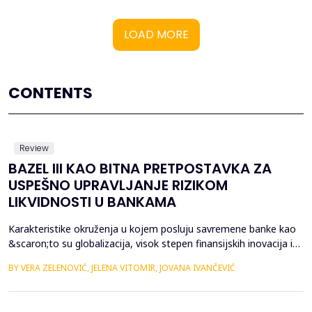
LOAD MORE
CONTENTS
Review
BAZEL III KAO BITNA PRETPOSTAVKA ZA
USPEŠNO UPRAVLJANJE RIZIKOM
LIKVIDNOSTI U BANKAMA
Karakteristike okruženja u kojem posluju savremene banke kao
&scaron;to su globalizacija, visok stepen finansijskih inovacija i
deregulacija bankarskog poslovanja dovode do pojave novih
BY VERA ZELENOVIĆ, JELENA VITOMIR, JOVANA IVANČEVIĆ
vrsta bankarskih rizika, kao i veće izloženosti postojećim rizicima.
Istovremeno rastu i potencijalni gubici koje bi izloženost rizicima
mogla da prouzrokuje u banc...