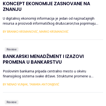
KONCEPT EKONOMIJE ZASNOVANE NA
ZNANJU
U digitalnoj ekonomiji informacija je jedan od najznačajnijih
resursa a proizvodi informatičkog dru&scaron;tva poprimaju
formu digitalnih tokova koji struje računarskim mrežama,
BY BRANKO KRSMANOVIĆ, MARKO KRSMANOVIĆ
nesputani nacionalnim granicama.&nbsp; Praveći jasnu distinkciju
između ekonomije zasnovane na znanju i ekonomije znanja u
radu se polazi od shvatanja znanja kao sveukupnos...
Review
BANKARSKI MENADŽMENT I IZAZOVI
PROMENA U BANKARSTVU
Poslovnim bankama pripada centralno mesto u okviru
finansijskog sistema svake države. Strukturne promene u
industriji bankarskih usluga nastale su na području: (1)
BY NENAD VUNJAK, TAMARA ANTONIJEVIĆ
konsolidacije banaka i finansijskih institucija, (2) fuzije i akvizicije
banaka i nebankarskih finansijskih institucija, (3) konkurencije
između banaka i nebankarskih finansijskih instit...
Review