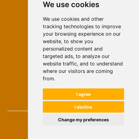
We use cookies
ISSN 2566-333X (Online)
ISSN 1840-2313 (Print)
We use cookies and other
tracking technologies to improve
Contact
your browsing experience on our
Editors
website, to show you
personalized content and
News
targeted ads, to analyze our
For Authors
website traffic, and to understand
Impressum
where our visitors are coming
Ethical Standards
from.
Authors
I agree
Keywords
I decline
Novi Ekonomist
, 2026.
Change my preferences
developed by
Opus Journal