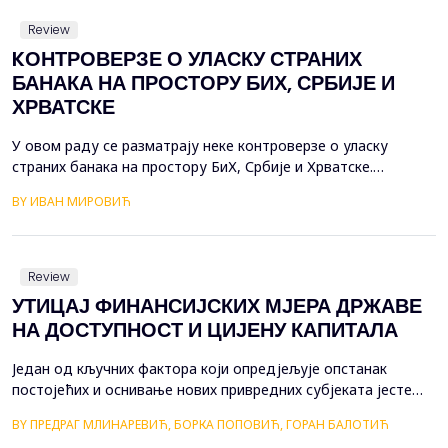
as well as the disorganizat...
Review
KОНТРОВЕРЗЕ О УЛАСКУ СТРАНИХ
БАНАКА НА ПРОСТОРУ БИХ, СРБИЈЕ И
ХРВАТСКЕ
У овом раду се разматрају неке контрoверзе о уласку
страних банака на простору БиХ, Србије и Хрватске.
Глобализација је промијенила све финансијске институције и
BY ИВАН МИРОВИЋ
финансијска тржишта, изазвала револуцију у банкарству,
промијенила природу традиционалних банака као
финансијских посредника, комисионара и заступника
интереса својих клијената. Глобална б...
Review
УТИЦАЈ ФИНАНСИЈСКИХ МЈЕРА ДРЖАВЕ
НА ДОСТУПНОСТ И ЦИЈЕНУ КАПИТАЛА
Један од кључних фактора који опредјељује опстанак
постојећих и оснивање нових привредних субјеката јесте
доступност финансијског капитала. При томе, доступност
BY ПРЕДРАГ МЛИНАРЕВИЋ, БОРКА ПОПОВИЋ, ГОРАН БАЛОТИЋ
треба посматрати, како кроз количину финансијских