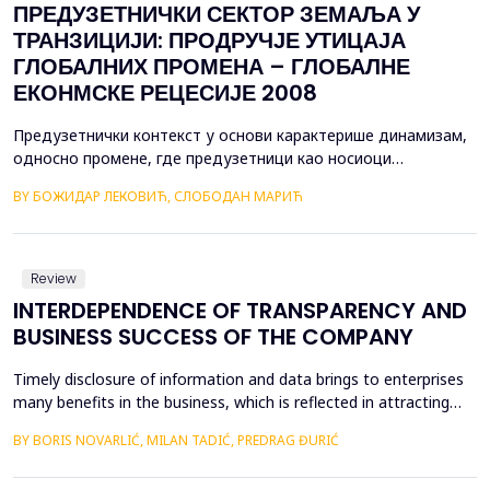
ПРЕДУЗЕТНИЧКИ СЕКТОР ЗЕМАЉА У
ТРАНЗИЦИЈИ: ПРОДРУЧЈЕ УТИЦАЈА
ГЛОБАЛНИХ ПРОМЕНА – ГЛОБАЛНЕ
ЕКОНМСКЕ РЕЦЕСИЈЕ 2008
Предузетнички контекст у основи карактерише динамизам,
односно промене, где предузетници као носиоци
предузетничких подухвата, због свих својих специфичности,
BY БОЖИДАР ЛЕКОВИЋ, СЛОБОДАН МАРИЋ
испољавају високу апсорпциону моћ свих екстерних утицаја
креирајући на тај начин нове пословне могућности. Тако
промене пословног окружења, без обзира на интензитет и
обим, генеришу пословне ...
Review
INTERDEPENDENCE OF TRANSPARENCY AND
BUSINESS SUCCESS OF THE COMPANY
Timely disclosure of information and data brings to enterprises
many benefits in the business, which is reflected in attracting
domestic and foreign investors, which is a particular aspect of
BY BORIS NOVARLIĆ, MILAN TADIĆ, PREDRAG ĐURIĆ
corporate governance. However, countries in transition are faced
with low level of transparency, due to unclear legal regulations,