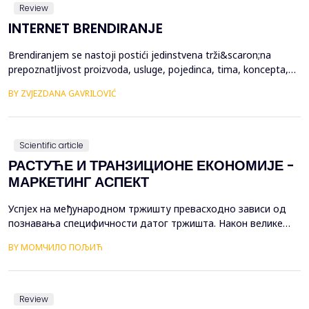
Review
INTERNET BRENDIRANJE
Brendiranjem se nastoji postići jedinstvena trži&scaron;na
prepoznatljivost proizvoda, usluge, pojedinca, tima, koncepta,
modela poslovanja, preduzeća ili institucije. Brendiranje
BY ZVJEZDANA GAVRILOVIĆ
predstavlja primenu znanja i ve&scaron;tina kreiranja i
unificiranja proizvoda i ponude na trži&scaron;tu. Kompanije
nastoje da kreiraju željenu percepciju i asocijativno...
Scientific article
РАСТУЋЕ И ТРАНЗИЦИОНЕ ЕКОНОМИЈЕ -
МАРКЕТИНГ АСПЕКТ
Успјех на међународном тржишту превасходно зависи од
познавања специфичности датог тржишта. Након велике
финансијске кризе и тренутних гео[1]политичких дешавања
BY МОМЧИЛО ПОЉИЋ
у свијету, потребно је извршити поновну оцјену тржишта
које представљају значајан економски потенцијал те у
складу са тим процјенама извршити потребна
прилагођавања маркетинг микса. Растуће...
Review