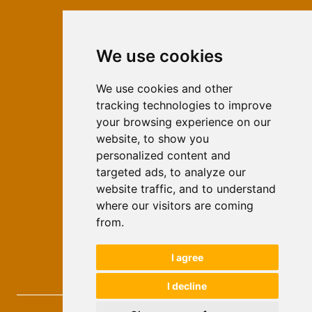
We use cookies
ISSN 2566-333X (Online)
ISSN 1840-2313 (Print)
We use cookies and other
tracking technologies to improve
Contact
your browsing experience on our
Editors
website, to show you
personalized content and
News
targeted ads, to analyze our
For Authors
website traffic, and to understand
Impressum
where our visitors are coming
Ethical Standards
from.
Authors
I agree
Keywords
I decline