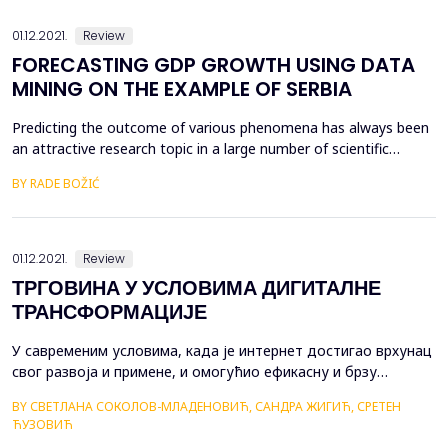
direktnim investicijama. Studija koristi ...
01.12.2021.
Review
FORECASTING GDP GROWTH USING DATA
MINING ON THE EXAMPLE OF SERBIA
Predicting the outcome of various phenomena has always been
an attractive research topic in a large number of scientific
disciplines, especially in economics. As a scientific discipline,
BY RADE BOŽIĆ
econometrics provides various models for predicting indicators
such as GDP, inflation rate, interest rate, price of various goods
and services, as well as many oth...
01.12.2021.
Review
ТРГОВИНА У УСЛОВИМА ДИГИТАЛНЕ
ТРАНСФОРМАЦИЈЕ
У савременим условима, када је интернет достигао врхунац
свог развоја и примене, и омогућио ефикасну и брзу
комуникацију, свет се суочава са низом промена које
BY СВЕТЛАНА СОКОЛОВ-МЛАДЕНОВИЋ, САНДРА ЖИГИЋ, СРЕТЕН
захтевају прилагођавање новонасталим околностима.
ЋУЗОВИЋ
Отвара се пут ка новој дигиталној-интернет економији.