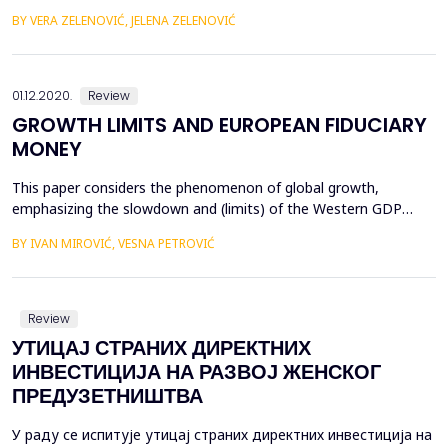
of occurrence. Experiences of financial crises have shown that
BY VERA ZELENOVIĆ, JELENA ZELENOVIĆ
countries reach a financial crisis when the economy as a whole
continuously has a current account deficit when it spends more
than it creates, which leads to a...
01.12.2020.
Review
GROWTH LIMITS AND EUROPEAN FIDUCIARY
MONEY
Тhis paper considers the phenomenon of global growth,
emphasizing the slowdown and (limits) of the Western GDP
growth. By comparing the United States as the most mature
BY IVAN MIROVIĆ, VESNA PETROVIĆ
economy in the world, China as the new hegemon, the OECD
countries, the BRICS countries, and the rest of the world, we
show the growth and unequal development of the five "regional
...
Review
УТИЦАЈ СТРАНИХ ДИРЕКТНИХ
ИНВЕСТИЦИЈА НА РАЗВОЈ ЖЕНСКОГ
ПРЕДУЗЕТНИШТВА
У раду се испитује утицај страних директних инвестиција на