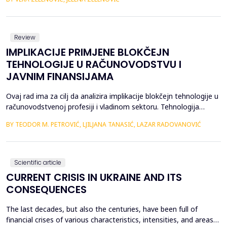
krizu kada ekonomija kao celina kontinuirano ima deficit tekućeg
bilansa, dakle kada tro&scaron;i vi&scaron;e nego &scaron;to
stvara, &scaron;to dovodi ...
Review
IMPLIKACIJE PRIMJENE BLOKČEJN
TEHNOLOGIJE U RAČUNOVODSTVU I
JAVNIM FINANSIJAMA
Ovaj rad ima za cilj da analizira implikacije blokčejn tehnologije u
računovodstvenoj profesiji i vladinom sektoru. Tehnologija
blokčejna, nepoznata do prije samo jedne decenije, pojavila se iz
BY TEODOR M. PETROVIĆ, LJILJANA TANASIĆ, LAZAR RADOVANOVIĆ
sjenke bitkoina i sada je u sredi&scaron;tu rasprave o budućnosti
digitalne ekonomije. Blokčejn je decentralizovana baza podataka
osigurana kriptografskom z...
Scientific article
CURRENT CRISIS IN UKRAINE AND ITS
CONSEQUENCES
The last decades, but also the centuries, have been full of
financial crises of various characteristics, intensities, and areas