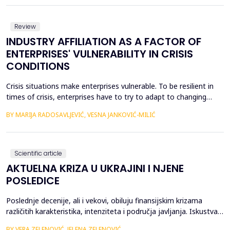
Долази до дигиталне трансформације привреде (трговине)
и друштва у целини. Индустрија ...
Review
INDUSTRY AFFILIATION AS A FACTOR OF
ENTERPRISES' VULNERABILITY IN CRISIS
CONDITIONS
Crisis situations make enterprises vulnerable. To be resilient in
times of crisis, enterprises have to try to adapt to changing
circumstances. In that sense, the subject of the paper is the
BY MARIJA RADOSAVLJEVIĆ, VESNA JANKOVIĆ-MILIĆ
analysis of the impact of the latest, still on-going crisis on
business performance of enterprises that belong to different
industries. The subject of the analy...
Scientific article
AKTUELNA KRIZA U UKRAJINI I NJENE
POSLEDICE
Poslednje decenije, ali i vekovi, obiluju finansijskim krizama
različitih karakteristika, intenziteta i područja javljanja. Iskustva
finansijskih kriza su pokazala da države dospevaju u finansijsku
BY VERA ZELENOVIĆ, JELENA ZELENOVIĆ