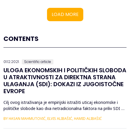
LOAD MORE
CONTENTS
01.12.2021.
Scientific article
ULOGA EKONOMSKIH I POLITIČKIH SLOBODA
U ATRAKTIVNOSTI ZA DIREKTNA STRANA
ULAGANJA (SDI): DOKAZI IZ JUGOISTOČNE
EVROPE
Cilj ovog istraživanja je empirijski istražiti uticaj ekonomske i
političke slobode kao dva netradicionalna faktora na priliv SDI u
osam zemalja Јugoistočne Evrope u periodu od 2002. do 2020.
BY HASAN MAHMUTOVIĆ, ELVIS ALIBAŠIĆ, HAMID ALIBAŠIĆ
godine. Shodno tome, hipoteza studije je da je visok nivo
ekonomske i političke slobode pozitivno povezan sa stranim