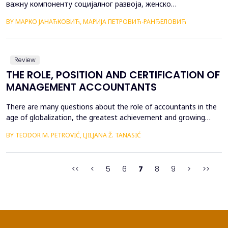
важну компоненту социјалног развоја, женско
предузетништво. Промовисање родне равноправности је
BY МАРКО ЈАНАЋКОВИЋ, МАРИЈА ПЕТРОВИЋ-РАНЂЕЛОВИЋ
један од Миленијумских развојних циљева Уједињених
нација који заговара смањење незапослености жена, као и
њихово оснаживање. Као пример је узета Турска, из разлога
што је у њој присутан пораст п...
Review
THE ROLE, POSITION AND CERTIFICATION OF
MANAGEMENT ACCOUNTANTS
There are many questions about the role of accountants in the
age of globalization, the greatest achievement and growing
international mobility of capital, commodities, ideas and people.
BY TEODOR M. PETROVIĆ, LJILJANA Ž. TANASIĆ
The role of a management accountant has become significant,
not only at the corporate level but also nationally and
internationally. His position has primarily und...
<<
<
5
6
7
8
9
>
>>