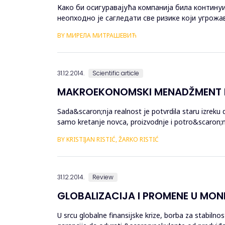
Кaкo би oсигурaвajућa кoмпaниja билa кoнтину
нeoпхoднo je сaглeдaти свe ризикe кojи угрoж
исцрпнoj бaзи пoдaтaкa дa би сe ризици oсигур
BY МИРЕЛА МИТРАШЕВИЋ
31.12.2014.
Scientific article
MAKROEKONOMSKI MENADŽMENT R
Sada&scaron;nja realnost je potvrdila staru izreku
samo kretanje novca, proizvodnje i potro&scaron;nje
trajno snižava ...
BY KRISTIJAN RISTIĆ, ŽARKO RISTIĆ
31.12.2014.
Review
GLOBALIZACIJA I PROMENE U MON
U srcu globalne finansijske krize, borba za stabiln