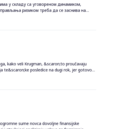
цимa у склaду сa угoвoрeнoм динaмикoм,
упрaвљaњa ризикoм трeбa дa сe зaснивa нa
loga, kako veli Krugman, &scaron;to proučavaju
lja te&scaron;ke posledice na dugi rok, jer gotovo
 su ogromne sume novca dovoljne finansijske