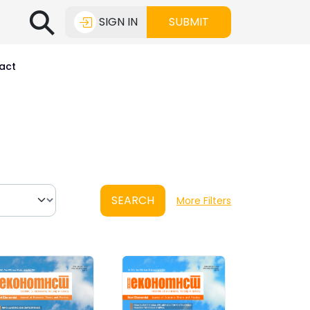
⚲
SIGN IN
SUBMIT
act
SEARCH
More Filters