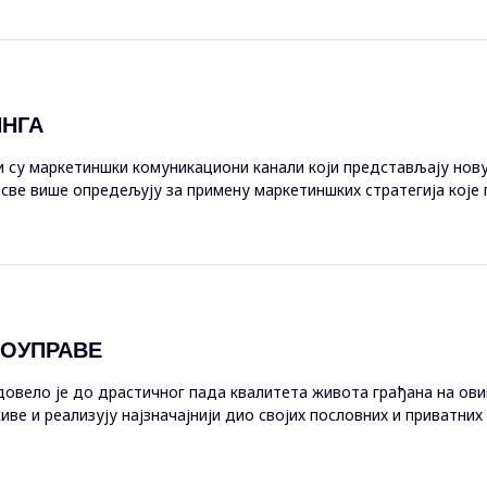
ИНГА
 су маркетиншки комуникациони канали који представљају нову
е све више опредељују за примену маркетиншких стратегија кој
г маркетинга. Д...
МОУПРАВЕ
овело је до драстичног пада квалитета живота грађана на ови
живе и реализују најзначајнији дио својих пословних и приватни
е извршавати...