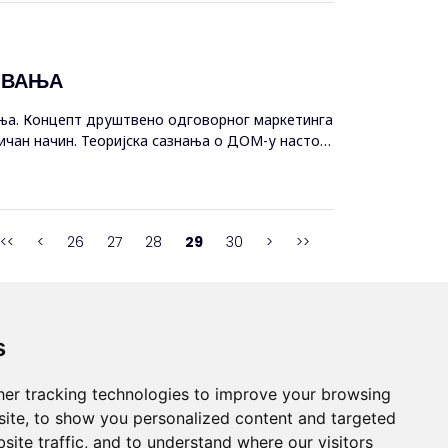
ОВАЊА
ања. Концепт друштвено одговорног маркетинга
ичан начин. Теоријска сазнања о ДОМ-у настоје
<<
<
26
27
28
29
30
>
>>
s
s
er tracking technologies to improve your browsing
ds
ite, to show you personalized content and targeted
site traffic, and to understand where our visitors