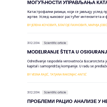
МОГУЋНОСТИ УПРАВЉАЊА КАТ
Катастрофални ризици, који се јављају услед 
жртве. Услед њиховог растућег интензитета и 
савременим условима. Традиционалним ex post 
BY ЈЕЛЕНА КОЧОВИЋ, БЛАГОЈЕ ПАУНОВИЋ, МАРИЈА ЈО
31.12.2014.
Scientific article
MODELIRANJE ŠTETA U OSIGURANJ
Određivanje raspodela verovatnoća &scaron;teta je
kapital i samopridržaj kompanije. U radu se predla
metodu maksimalne v...
BY VESNA RAJIĆ, TATJANA RAKONJAC-ANTIĆ
31.12.2014.
Scientific article
ПРОБЛЕМИ РАЦИО АНАЛИЗЕ У 