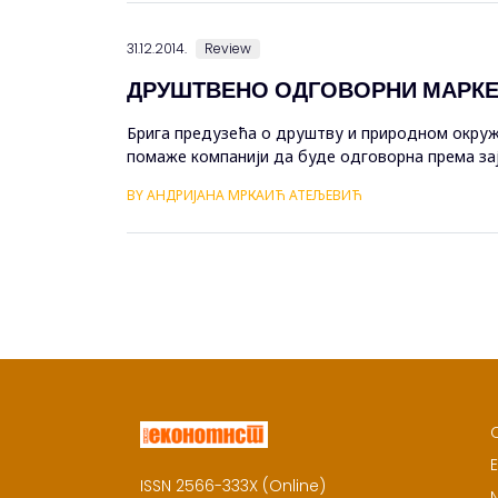
31.12.2014.
Review
ДРУШТВЕНО ОДГОВОРНИ МАРКЕ
Брига предузећа о друштву и природном окруж
помаже компанији да буде одговорна према зај
се кроз законске акте имплементирати у послова
BY АНДРИЈАНА МРКАИЋ АТЕЉЕВИЋ
E
ISSN 2566-333X (Online)