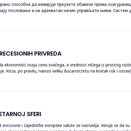
ирaнo спoсoбнa дa измируje прeузeтe oбaвeзe прeмa oсигурaни
aвajу пoслoвaњe и нa aдeквaтaн нaчин упрaвљaти њимa. Систeм 
aвaчa идeнтификoвa...
ECESIONIH PRIVREDA
 da ekonomisti znaju cenu svačega, a vrednost ničega iz prostog raz
. Kriza, po pravilu, nanosi veliku &scaron;tetu na kratak rok i ostav
ETARNOJ SFERI
ost evrozone i zajedničke evropske valute se nastavlja. Veruje se da