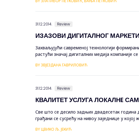
BY ЗЛАТИБОР ПЕТКОВИЋ, ВАЊА ПЕТКОВИЋ
31.12.2014.
Review
ИЗАЗОВИ ДИГИТАЛНОГ МАРКЕТ
Захваљујући савременој технологији формирани
растући значај дигиталних медија компаније с
традиционалног маркетинга и примену дигитално
BY ЗВЈЕЗДАНА ГАВРИЛОВИЋ
31.12.2014.
Review
КВАЛИТЕТ УСЛУГА ЛОКАЛНE СА
Све што се десило задњих двадесетак година д
грађани се сусрећу на нивоу заједнице у којој 
промјенама и стварањем локалне управе, која ћ
BY ЦВИКО Љ. ЈЕКИЋ