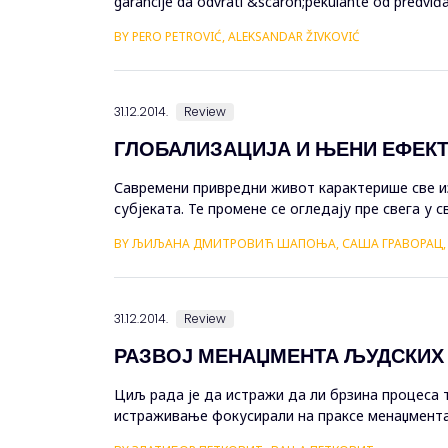
garancije da odvrati &scaron;pekulante od predviđan
Evropskog monetarnog f...
BY PERO PETROVIĆ, ALEKSANDAR ŽIVKOVIĆ
31.12.2014.
Review
ГЛОБАЛИЗАЦИЈА И ЊЕНИ ЕФЕК
Савремени привредни живот карактерише све из
субјеката. Те промене се огледају пре свега у 
фокусираности ка међународном тржишту. Менаџ
BY ЉИЉАНА ДМИТРОВИЋ ШАПОЊА, САША ГРАВОРАЦ
31.12.2014.
Review
РАЗВОЈ МЕНАЏМЕНТА ЉУДСКИХ 
Циљ рада је да истражи да ли брзина процеса т
истраживање фокусирали на праксе менаџмента 
да се праве у вези са образовањем младих људи