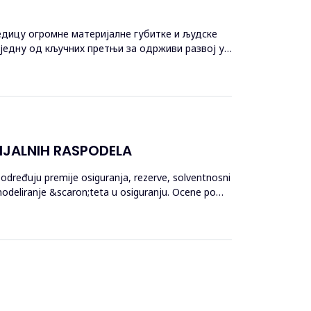
едицу огромне материјалне губитке и људске
једну од кључних претњи за одрживи развој у
IJALNIH RASPODELA
određuju premije osiguranja, rezerve, solventnosni
modeliranje &scaron;teta u osiguranju. Ocene po