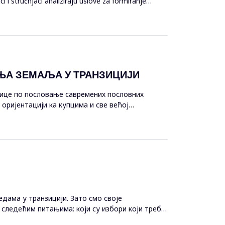
i stručnjaci analiziraju uslove za formiranje
ЊА ЗЕМАЉА У ТРАНЗИЦИЈИ
дице по пословање савремених пословних
 оријентацији ка купцима и све већој
дама у транзицији. Зато смо своје
следећим питањима: који су избори који треба