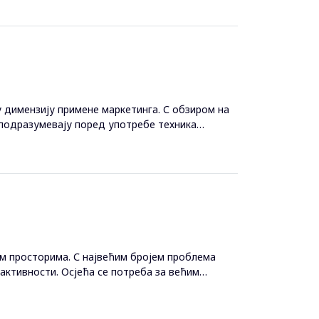
 димензију примене маркетинга. С обзиром на
е подразумевају поред употребе техника
м просторима. С највећим бројем проблема
х активности. Осјећа се потреба за већим