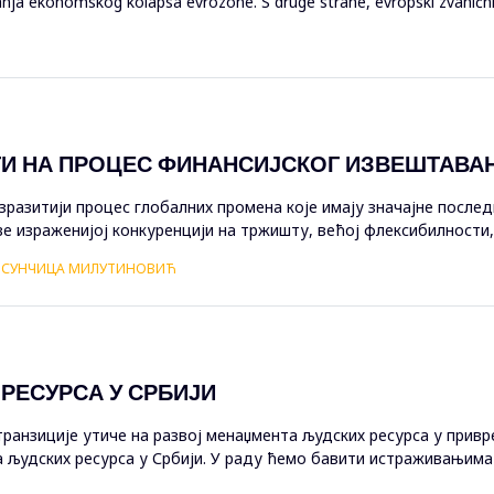
ja ekonomskog kolapsa evrozone. S druge strane, evropski zvaničnici 
ТИ НА ПРОЦЕС ФИНАНСИЈСКОГ ИЗВЕШТАВА
разитији процес глобалних промена које имају значајне после
све израженијој конкуренцији на тржишту, већој флексибилности,
мент пословних субј...
, СУНЧИЦА МИЛУТИНОВИЋ
РЕСУРСА У СРБИЈИ
ранзиције утиче на развој менаџмента људских ресурса у привре
људских ресурса у Србији. У раду ћемо бавити истраживањима 
, како могу образ...