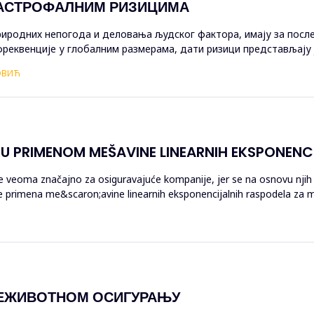
АСТРОФАЛНИМ РИЗИЦИМА
природних непогода и деловања људског фактора, имају за посл
фреквенције у глобалним размерама, дати ризици представљају 
финансирање...
ВОВИЋ
U PRIMENOM MEŠAVINE LINEARNIH EKSPONENC
 veoma značajno za osiguravajuće kompanije, jer se na osnovu njih 
že primena me&scaron;avine linearnih eksponencijalnih raspodela za 
НЕЖИВОТНОМ ОСИГУРАЊУ