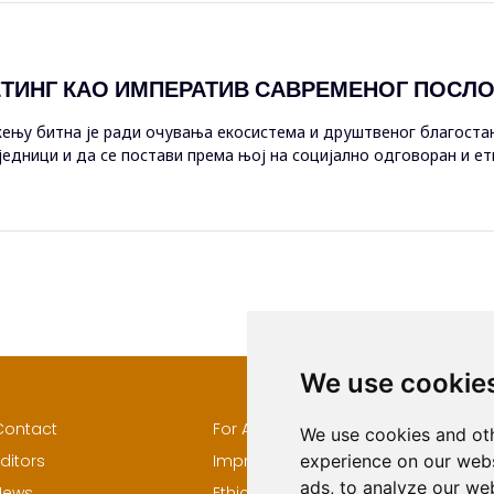
ТИНГ КАО ИМПЕРАТИВ САВРЕМЕНОГ ПОСЛ
ењу битна је ради очувања екосистема и друштвеног благост
едници и да се постави према њој на социјално одговоран и ет
ње, али с...
We use cookie
Contact
For Authors
Author
We use cookies and oth
ditors
Impressum
Keywor
experience on our webs
ads, to analyze our web
News
Ethical Standards