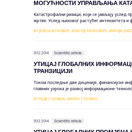
МОГУЋНОСТИ УПРАВЉАЊА КАТ
Катастрофални ризици, који се јављају услед 
жртве. Услед њиховог растућег интензитета и 
савременим условима. Традиционалним ex post 
BY ЈЕЛЕНА КОЧОВИЋ, БЛАГОЈЕ ПАУНОВИЋ, МАРИЈА ЈО
31.12.2014.
Scientific article
УТИЦАЈ ГЛОБАЛНИХ ИНФОРМАЦ
ТРАНЗИЦИЈИ
Током последње две деценије, финансијске инфр
главних узрока је развој информационе технол
инфраструктура, а посебно платних система. Сла
BY РАДЕ СТАНКИЋ, МАРКО СТАНКИЋ
31.12.2014.
Scientific article
УТИЦАЈ ГЛОБАЛНИХ ПРОМЈЕНА