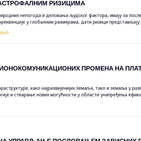
АСТРОФАЛНИМ РИЗИЦИМА
природних непогода и деловања људског фактора, имају за посл
фреквенције у глобалним размерама, дати ризици представљају 
финансирање...
ВОВИЋ
ИОНОКОМУНИКАЦИОНИХ ПРОМЕНА НА ПЛАТ
аструктуре, како најразвијенијих земаља, тако и земаља у раз
огије и стварање нових могућности у области унапређења ефика
б платни систем...
 НА УПРАВЉАЊЕ ПОСЛОВАЊЕМ ЗАВИСНИХ 