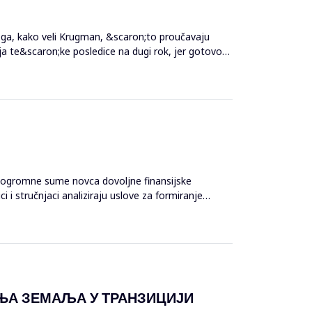
loga, kako veli Krugman, &scaron;to proučavaju
lja te&scaron;ke posledice na dugi rok, jer gotovo
 su ogromne sume novca dovoljne finansijske
i stručnjaci analiziraju uslove za formiranje
ЊА ЗЕМАЉА У ТРАНЗИЦИЈИ