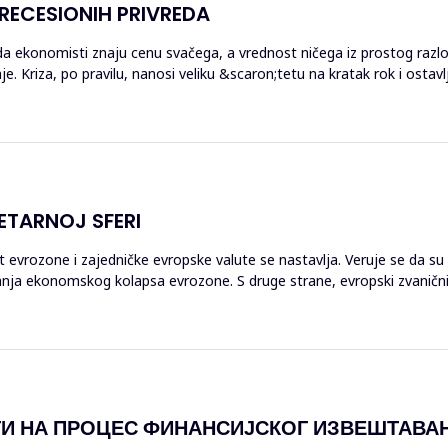
ECESIONIH PRIVREDA
 da ekonomisti znaju cenu svačega, a vrednost ničega iz prostog raz
. Kriza, po pravilu, nanosi veliku &scaron;tetu na kratak rok i ostav
ETARNOJ SFERI
ost evrozone i zajedničke evropske valute se nastavlja. Veruje se da
ja ekonomskog kolapsa evrozone. S druge strane, evropski zvaničnici 
ТИ НА ПРОЦЕС ФИНАНСИЈСКОГ ИЗВЕШТАВА