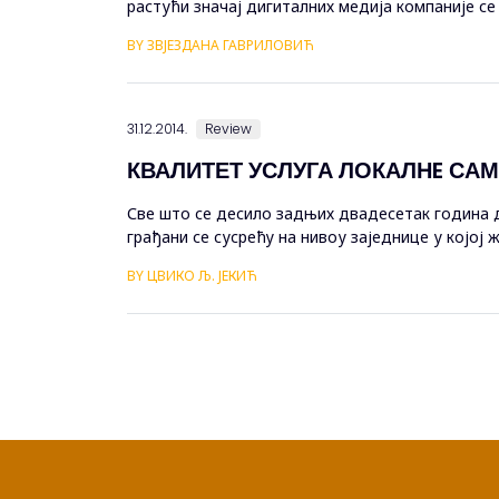
растући значај дигиталних медија компаније с
традиционалног маркетинга и примену дигитално
BY ЗВЈЕЗДАНА ГАВРИЛОВИЋ
31.12.2014.
Review
КВАЛИТЕТ УСЛУГА ЛОКАЛНE СА
Све што се десило задњих двадесетак година д
грађани се сусрећу на нивоу заједнице у којој 
промјенама и стварањем локалне управе, која ћ
BY ЦВИКО Љ. ЈЕКИЋ