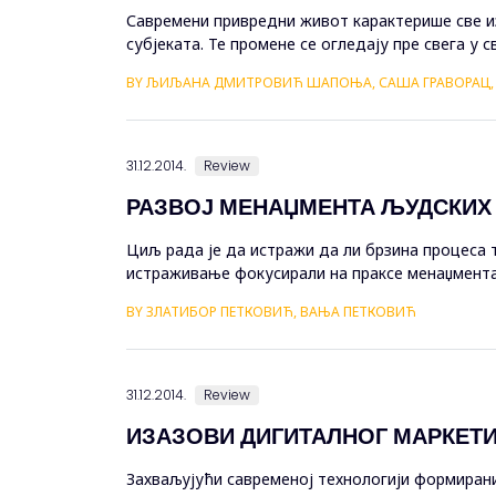
Савремени привредни живот карактерише све из
субјеката. Те промене се огледају пре свега у 
фокусираности ка међународном тржишту. Менаџ
BY ЉИЉАНА ДМИТРОВИЋ ШАПОЊА, САША ГРАВОРАЦ
31.12.2014.
Review
РАЗВОЈ МЕНАЏМЕНТА ЉУДСКИХ 
Циљ рада је да истражи да ли брзина процеса т
истраживање фокусирали на праксе менаџмента 
да се праве у вези са образовањем младих људи
BY ЗЛАТИБОР ПЕТКОВИЋ, ВАЊА ПЕТКОВИЋ
31.12.2014.
Review
ИЗАЗОВИ ДИГИТАЛНОГ МАРКЕТ
Захваљујући савременој технологији формирани