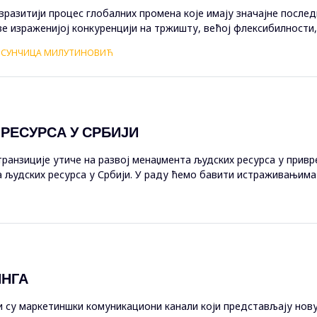
разитији процес глобалних промена које имају значајне после
све израженијој конкуренцији на тржишту, већој флексибилности,
мент пословних субј...
, СУНЧИЦА МИЛУТИНОВИЋ
РЕСУРСА У СРБИЈИ
ранзиције утиче на развој менаџмента људских ресурса у привре
људских ресурса у Србији. У раду ћемо бавити истраживањима 
, како могу образ...
ИНГА
 су маркетиншки комуникациони канали који представљају нову