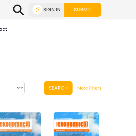
⚲
SIGN IN
SUBMIT
act
SEARCH
More Filters