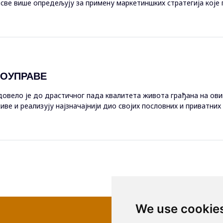
е све више опредељују за примену маркетиншких стратегија кој
г маркетинга. Д...
МОУПРАВЕ
овело је до драстичног пада квалитета живота грађана на ови
живе и реализују најзначајнији дио својих пословних и приватни
е извршавати...
We use cookie