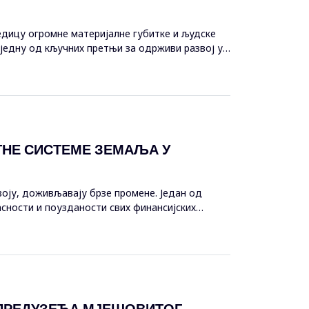
едицу огромне материјалне губитке и људске
једну од кључних претњи за одрживи развој у
НЕ СИСТЕМЕ ЗЕМАЉА У
воју, доживљавају брзе промене. Један од
сности и поузданости свих финансијских
ПРЕДУЗЕЋА МЈЕШОВИТОГ