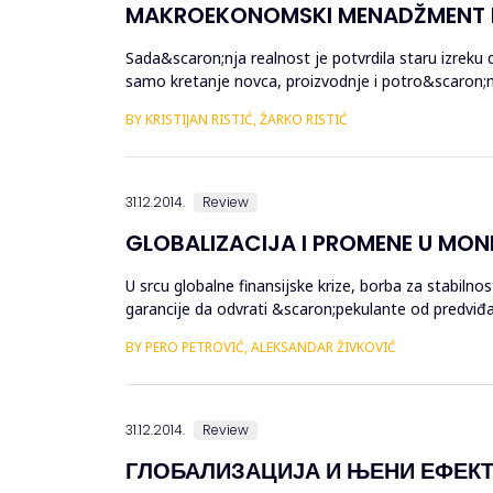
MAKROEKONOMSKI MENADŽMENT R
Sada&scaron;nja realnost je potvrdila staru izreku
samo kretanje novca, proizvodnje i potro&scaron;nje
trajno snižava ...
BY KRISTIJAN RISTIĆ, ŽARKO RISTIĆ
31.12.2014.
Review
GLOBALIZACIJA I PROMENE U MON
U srcu globalne finansijske krize, borba za stabiln
garancije da odvrati &scaron;pekulante od predviđan
Evropskog monetarnog f...
BY PERO PETROVIĆ, ALEKSANDAR ŽIVKOVIĆ
31.12.2014.
Review
ГЛОБАЛИЗАЦИЈА И ЊЕНИ ЕФЕК