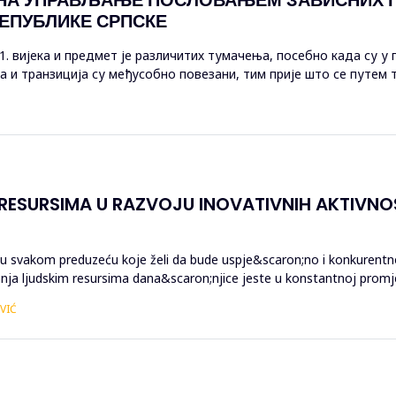
ЕПУБЛИКЕ СРПСКЕ
21. вијека и предмет је различитих тумачења, посебно када су у
а и транзиција су међусобно повезани, тим прије што се путем
штва. Данас при...
ESURSIMA U RAZVOJU INOVATIVNIH AKTIVNOS
 u svakom preduzeću koje želi da bude uspje&scaron;no i konkurentn
anja ljudskim resursima dana&scaron;njice jeste u konstantnoj promj
VIĆ