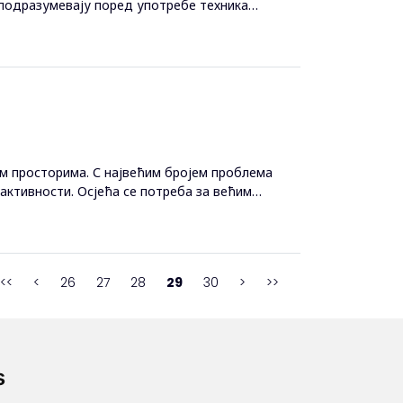
е подразумевају поред употребе техника
м просторима. С највећим бројем проблема
х активности. Осјећа се потреба за већим
<<
<
26
27
28
29
30
>
>>
s