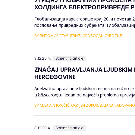
ХОЛДИНГА ЕЛЕКТРОПРИВРЕДЕ Р
Глобализација карактерише крај 20. и почетак 
пословање привредних субјеката. Глобализациј
власништво као предуслов демократизације дру
BY ВИТОМИР СТАРЧЕВИЋ, СЛОБОДАН СУБОТИЋ
31.12.2014.
Scientific article
ZNAČAJ UPRAVLJANJA LJUDSKIM R
HERCEGOVINE
Adekvatno upravljanje ljudskim resursima nužno je
trži&scaron;tu. Jedan od najvećih problema upravlj
praćenim visokim stepenom ...
BY MILADIN JOVIČIĆ, OGNJEN ZUPUR, BILJANA RADOVANO
31.12.2014.
Scientific article