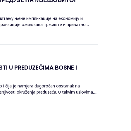
 питању њене импликације на економију и
 транзиције оживљава тржиште и приватно
TI U PREDUZEĆIMA BOSNE I
o i čija je namjera dugoročan opstanak na
enjivosti okruženja preduzeća. U takvim uslovima,