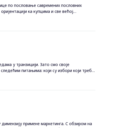
дице по пословање савремених пословних
 оријентацији ка купцима и све већој
дама у транзицији. Зато смо своје
следећим питањима: који су избори који треба
 димензију примене маркетинга. С обзиром на