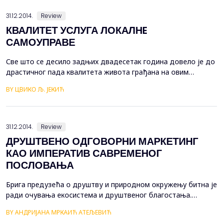
конфликти и ратови већ фактички и отпочели? Питања се
даље кристалишу.&nbsp...
31.12.2014.
Review
КВАЛИТЕТ УСЛУГА ЛОКАЛНE
САМОУПРАВЕ
Све што се десило задњих двадесетак година довело је до
драстичног пада квалитета живота грађана на овим
просторима. С највећим бројем проблема грађани се
BY ЦВИКО Љ. ЈЕКИЋ
сусрећу на нивоу заједнице у којој живе и реализују
најзначајнији дио својих пословних и приватних активности.
Осјећа се потреба за већим промјенама и стварањем
локалне управе, која ће извршавати...
31.12.2014.
Review
ДРУШТВЕНО ОДГОВОРНИ МАРКЕТИНГ
КАО ИМПЕРАТИВ САВРЕМЕНОГ
ПОСЛОВАЊА
Брига предузећа о друштву и природном окружењу битна је
ради очувања екосистема и друштвеног благостања.
Концепт друштвено одговорног маркетинга помаже
BY АНДРИЈАНА МРКАИЋ АТЕЉЕВИЋ
компанији да буде одговорна према заједници и да се