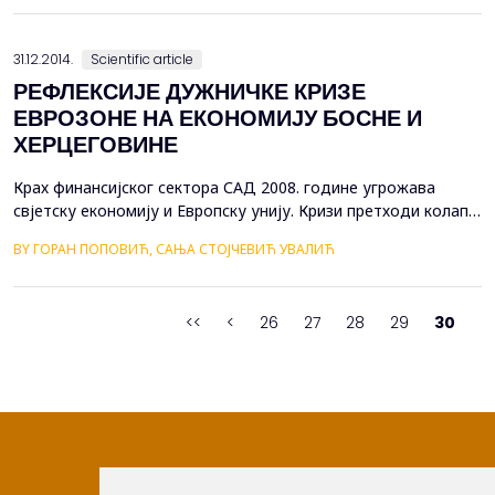
постави према њој на социјално одговоран и етичан начин.
Теоријска сазнања о ДОМ-у настоје се кроз законске акте
имплементирати у пословање, али с...
31.12.2014.
Scientific article
РЕФЛЕКСИЈЕ ДУЖНИЧКЕ КРИЗЕ
ЕВРОЗОНЕ НА ЕКОНОМИЈУ БОСНЕ И
ХЕРЦЕГОВИНЕ
Крах финансијског сектора САД 2008. године угрожава
свјетску економију и Европску унију. Кризи претходи колапс
&ldquo;Lehman&amp;Brothers&rdquo;, она брзо ескалира и
BY ГОРАН ПОПОВИЋ, САЊА СТОЈЧЕВИЋ УВАЛИЋ
још се брже трансферише ван граница САД. По избијању
кризе расту цијене нафте и хране. Дужнички проблеми
посебно погађају Еврозону и евротржиште. Посљедице су
<<
<
26
27
28
29
30
дубоке и комплексне, а ма...