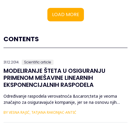
LOAD MORE
CONTENTS
31.12.2014.
Scientific article
MODELIRANJE ŠTETA U OSIGURANJU
PRIMENOM MEŠAVINE LINEARNIH
EKSPONENCIJALNIH RASPODELA
Određivanje raspodela verovatnoća &scaron;teta je veoma
značajno za osiguravajuće kompanije, jer se na osnovu njih
određuju premije osiguranja, rezerve, solventnosni kapital i
BY VESNA RAJIĆ, TATJANA RAKONJAC-ANTIĆ
samopridržaj kompanije. U radu se predlaže primena
me&scaron;avine linearnih eksponencijalnih raspodela za
modeliranje &scaron;teta u osiguranju. Ocene po metodu