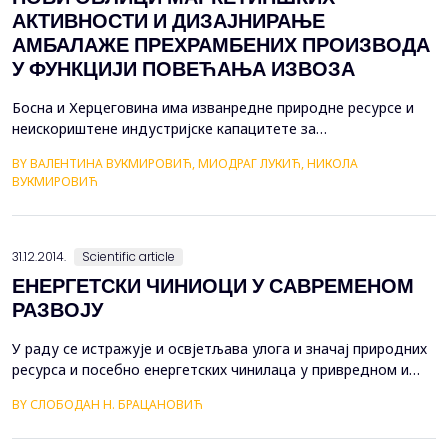
АКТИВНОСТИ И ДИЗАЈНИРАЊЕ
АМБАЛАЖЕ ПРЕХРАМБЕНИХ ПРОИЗВОДА
У ФУНКЦИЈИ ПОВЕЋАЊА ИЗВОЗА
Босна и Херцеговина има изванредне природне ресурсе и
неискориштене индустријске капацитете за
производњупољопривредно-прехрамбених производа.
BY ВАЛЕНТИНА ВУКМИРОВИЋ, МИОДРАГ ЛУКИЋ, НИКОЛА
Међутим, и поред тога спада у увозно оријентисане земље
ВУКМИРОВИЋ
прехрамбених производа. То указује да је, поред мјера
заштите домаће производње од стране државе, потребно
из основа промијенити стање и односе у секто...
31.12.2014.
Scientific article
ЕНЕРГЕТСКИ ЧИНИОЦИ У САВРЕМЕНОМ
РАЗВОЈУ
У раду се истражује и освјетљава улога и значај природних
ресурса и посебно енергетских чинилаца у привредном и
друштвеном развоју. Говори се о &bdquo;глобалној
BY СЛОБОДАН Н. БРАЦАНОВИЋ
енергетској кризи&ldquo;; као и &bdquo;кризи хране&ldquo;.
Наговјештавају се и сукоби за оскудне изворе. Да ли су