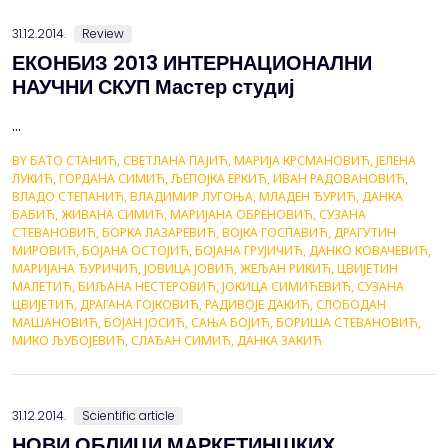
stope privrednog rasta u pojedinim period...
31.12.2014.
Review
ЕКОНБИЗ 2013 ИНТЕРНАЦИОНАЛНИ
НАУЧНИ СКУП Мастер студиј
...
BY БАТО СТАНИЋ, СВЕТЛАНА ПАЈИЋ, МАРИЈА КРСМАНОВИЋ, ЈЕЛЕНА
ЛУКИЋ, ГОРДАНА СИМИЋ, ЉЕПОЈКА ЕРКИЋ, ИВАН РАДОВАНОВИЋ,
ВЛАДО СТЕПАНИЋ, ВЛАДИМИР ЛУГОЊА, МЛАДЕН ЂУРИЋ, ДАНКА
БАБИЋ, ЖИВАНА СИМИЋ, МАРИЈАНА ОБРЕНОВИЋ, СУЗАНА
СТЕВАНОВИЋ, БОРКА ЛАЗАРЕВИЋ, ВОЈКА ГОСПАВИЋ, ДРАГУТИН
МИРОВИЋ, БОЈАНА ОСТОЈИЋ, БОЈАНА ГРУЈИЧИЋ, ДАНКО КОВАЧЕВИЋ,
МАРИЈАНА ЂУРИЧИЋ, ЈОВИЦА ЈОВИЋ, ЖЕЉАН РИКИЋ, ЦВИЈЕТИН
МАЛЕТИЋ, БИЉАНА НЕСТЕРОВИЋ, ЈОКИЦА СИМИЋЕВИЋ, СУЗАНА
ЦВИЈЕТИЋ, ДРАГАНА ГОЈКОВИЋ, РАДИВОЈЕ ДАКИЋ, СЛОБОДАН
МАШАНОВИЋ, БОЈАН ЈОСИЋ, САЊА БОЈИЋ, БОРИША СТЕВАНОВИЋ,
МИКО ЉУБОЈЕВИЋ, СЛАЂАН СИМИЋ, ДАНКА ЗАКИЋ
31.12.2014.
Scientific article
НОВИ ОБЛИЦИ МАРКЕТИНШКИХ