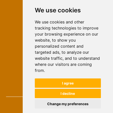
We use cookies
ISSN 2566-333X (Online)
ISSN 1840-2313 (Print)
We use cookies and other
tracking technologies to improve
Contact
your browsing experience on our
Editors
website, to show you
personalized content and
News
targeted ads, to analyze our
For Authors
website traffic, and to understand
Impressum
where our visitors are coming
Ethical Standards
from.
Authors
I agree
Keywords
I decline
Novi Ekonomist
, 2026.
Change my preferences
developed by
Opus Journal