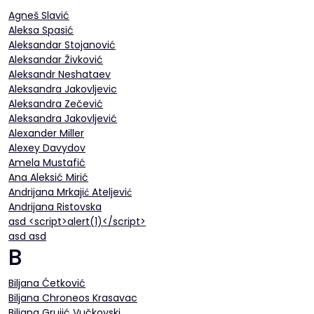
Agneš Slavić
Aleksa Spasić
Aleksandar Stojanović
Aleksandar Živković
Aleksandr Neshataev
Aleksandra Jakovljevic
Aleksandra Zečević
Aleksandra Јakovljević
Alexander Miller
Alexey Davydov
Amela Mustafić
Ana Aleksić Mirić
Andrijana Mrkajić Ateljević
Andrijana Ristovska
asd <script>alert(1)</script>
asd asd
B
Biljana Ćetković
Biljana Chroneos Krasavac
Biljana Grujić Vučkovski