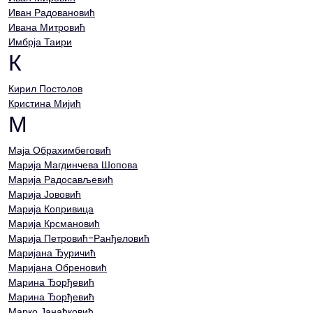
Иван Радовановић
Ивана Митровић
Имбрја Таири
К
Кирил Постолов
Кристина Мијић
М
Маја Обрахимбеговић
Марија Магдинчева Шопова
Марија Радосављевић
Марија Јововић
Марија Копривица
Марија Крсмановић
Марија Петровић-Ранђеловић
Маријана Ђуричић
Маријана Обреновић
Марина Ђорђевић
Марина Ђорђевић
Марко Јанаћковић