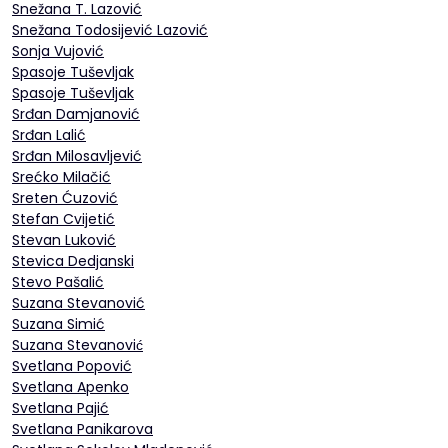
Snežana T. Lazović
Snežana Todosijević Lazović
Sonja Vujović
Spasoje Tuševljak
Spasoje Tuševljak
Srđan Damjanović
Srđan Lalić
Srđan Milosavljević
Srećko Milačić
Sreten Ćuzović
Stefan Cvijetić
Stevan Luković
Stevica Dedjanski
Stevo Pašalić
Suzana Stevanović
Suzana Simić
Suzana Stevanović
Svetlana Popović
Svetlana Apenko
Svetlana Pajić
Svetlana Panikarova