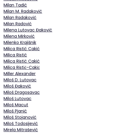
Milan Tadić
Milan M. Radaković
Milan Radaković
Milan Radović
Milena Lutovac Đaković
Milena Mirković
Milenko Krajišnik
Milica Ristić Cakić
Milica Ristić
Milica Ristić Cakić
Milica Ristić-Cakić
Miller Alexander
Miloš D. Lutovac
Miloš Đaković
Miloš Dragosavac
Miloš Lutovac
Miloš Macut
Miloš Pjanić
Miloš Stojanović
Miloš Todosijević
Mirela Mitrašević