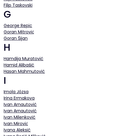
Filip Taskovski
G
George Repic
Goran Mitrović
Goran Šijan
H
Hamdija Muratović
Hamid Alibašić
Hasan Mahmutović
I
Imola Józsa
Irina Ermakova
Ivan Arnautović
Ivan Arnautović
Ivan Milenković
Ivan Mirović
Ivana Aleksić