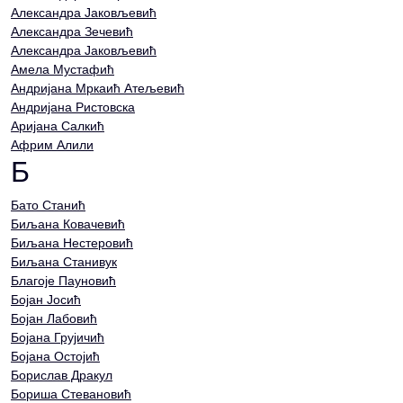
Александра Јаковљевић
Александра Зечевић
Александра Јаковљевић
Амела Мустафић
Андријана Мркаић Атељевић
Андријана Ристовска
Аријана Салкић
Африм Алили
Б
Бато Станић
Биљана Ковачевић
Биљана Нестеровић
Биљана Станивук
Благоје Пауновић
Бојан Јосић
Бојан Лабовић
Бојана Грујичић
Бојана Остојић
Борислав Дракул
Бориша Стевановић