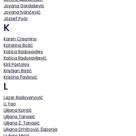
Jovana Gardašević
Jovana Ivančević
József Poór
K
Karen Crisonino
Katarina Božić
Katica Radosavljev
Katica Radosavljević
Kiril Postolov
Kristijan Ristić
Kristina Pavlović
L
Lazar Radovanović
Li Yao
Ljiljana Kontić
Ljiljana Tanasić
Ljiljana Ž. Tanasić
Ljilјana Dmitrović Šaponja
Ljubiša Mićić