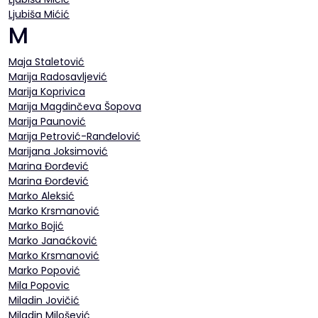
Ljubiša Mićić
M
Maja Staletović
Marija Radosavljević
Marija Koprivica
Marija Magdinčeva Šopova
Marija Paunović
Marija Petrović-Ranđelović
Marijana Joksimović
Marina Đorđević
Marina Đorđević
Marko Aleksić
Marko Krsmanović
Marko Bojić
Marko Janaćković
Marko Krsmanović
Marko Popović
Mila Popovic
Miladin Jovičić
Miladin Milošević