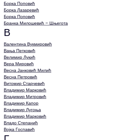
Борка Поповић
Борка Лазаревић
Борка Поповић
Бранка Милошевић – Шњегота
В
Валентина Вукмировић
Вања Петковић
Велимир Лукић
Вера Мировић
Весна Јанковић Милић
Весна Петровић
Витомир Старчевић
Владимир Марковић
Владимир Митровић
Владимир Капор
Владимир Лугоња
Владимир Марковић
Владо Степанић
Војка Госпавић
Г