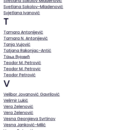
Svetlana Sokolov Mladenović
Svetlana Sokolov-Mladenović
Svjetlana Ivanović
T
Tamara Antonijević
Tamara N. Antonijević
Tanja Vujović
Tatjana Rakonjac-Antić
Taња Вујовић
Teodor M. Petrović
Teodor M. Petrović
Teodor Petrović
V
Velibor Jovanović Gavrilović
Velimir Lukić
Vera Zelenović
Vera Zelenović
Vesna Georgieva Svrtinov
Vesna Janković-Milić