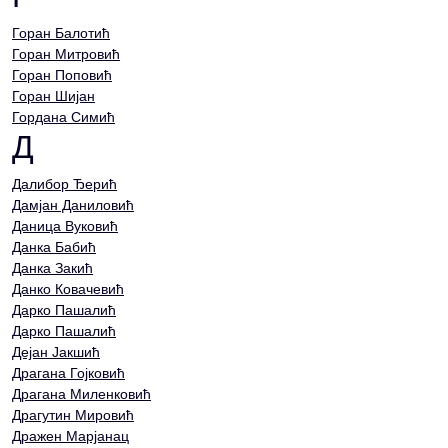
Горан Балотић
Горан Митровић
Горан Поповић
Горан Шијан
Гордана Симић
Д
Далибор Ђерић
Дамјан Даниловић
Даница Вуковић
Данка Бабић
Данка Закић
Данко Ковачевић
Дарко Пашалић
Дарко Пашалић
Дејан Јакшић
Драгана Гојковић
Драгана Миленковић
Драгутин Мировић
Дражен Марјанац