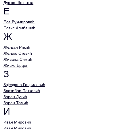
Душко Шњегота
Е
Ела Вукмировић
Елвис Алибашић
Ж
Жељан Рикић
Жељко Стевић
Живана Симић
Живко Ерцег
З
Звјездана Гавриловић
Златибор Петковић
Зоран Лукић
Зоран Томић
И
Иван Мировић
Иван Мировић