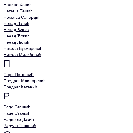
Надина Хоџић
Наташа Тешић
Немања Сапардић
Ненад Лалић
Ненад Вуњак
Ненад Ђокић
Ненад Лалић
Никола Вукмировић
Никола Милићевић
П
Перо Петровић
Предраг Млинаревић
Предраг Катанић
Р
Раде Станкић
Раде Станкић
Радивоје Дакић
Радуле Тошовић