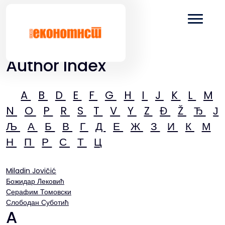
Author Index
A
B
D
E
F
G
H
I
J
K
L
M
N
O
P
R
S
T
V
Y
Z
Đ
Ž
Ђ
Ј
Љ
А
Б
В
Г
Д
Е
Ж
З
И
К
М
Н
П
Р
С
Т
Ц
Miladin Jovičić
Божидар Лековић
Серафим Томовски
Слободан Суботић
A