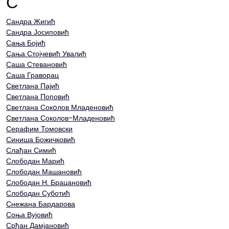
С
Сандра Жигић
Сандра Јосиповић
Сања Бојић
Сања Стојчевић Увалић
Саша Стевановић
Саша Граворац
Светлана Пајић
Светлана Поповић
Светлана Сокoлов Младеновић
Светлана Соколов-Младеновић
Серафим Томовски
Синиша Божичковић
Слађан Симић
Слободан Марић
Слободан Машановић
Слободан Н. Брацановић
Слободан Суботић
Снежана Бардарова
Соња Вујовић
Срђан Дамјановић