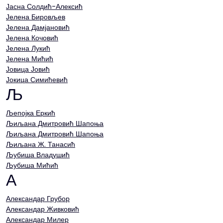
Јасна Солдић-Алексић
Јелена Бировљев
Јелена Дамјановић
Јелена Кочовић
Јелена Лукић
Јелена Мићић
Јовица Јовић
Јокица Симићевић
Љ
Љепојка Еркић
Љиљана Дмитровић Шапоња
Љиљана Дмитровић Шапоња
Љиљана Ж. Танасић
Љубиша Владушић
Љубиша Мићић
А
Александар Грубор
Александар Живковић
Александар Милер