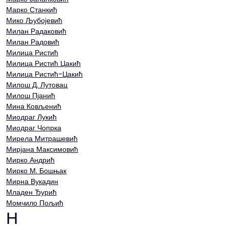
Марко Станкић
Мико Љубојевић
Милан Радаковић
Милан Радовић
Милица Ристић
Милица Ристић Цакић
Милица Ристић-Цакић
Милош Д. Лутовац
Милош Пјанић
Мина Ковљенић
Миодраг Лукић
Миодраг Чопрка
Мирела Митрашевић
Мирјана Максимовић
Мирко Андрић
Мирко М. Бошњак
Мирна Вукадин
Младен Ђурић
Момчило Пољић
Н