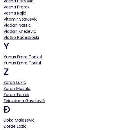
Vesna Petrović
Vesna Prorok
Vesna Rajić
Vitomir Starčević
Vladan Nastić
Vladan Knežević
Vlatko Paceskoski
Y
Yunus Emre Tonkul
Yunus Emre Torkul
Z
Zoran Lukić
Zoran Mastilo
Zoran Tomić
Zvjezdana Gavrilović
Đ
Đoko Malešević
Đorđe Lazić