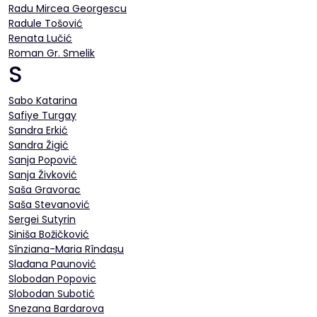
Radu Mircea Georgescu
Radule Tošović
Renata Lučić
Roman Gr. Smelik
S
Sabo Katarina
Safiye Turgay
Sandra Erkić
Sandra Žigić
Sanja Popović
Sanja Živković
Saša Gravorac
Saša Stevanović
Sergei Sutyrin
Siniša Božičković
Sînziana-Maria Rîndașu
Slađana Paunović
Slobodan Popovic
Slobodan Subotić
Snezana Bardarova