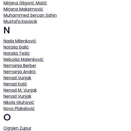
Mirjana Gligorić Matić
Mirjana Maksimović
Muhammed Sercan Şahin
Mustafa Kavacık
N
Nada Milenković
Nataša Đalić
Nataša Tešić
Nebojša Malenković
Nemanja Berber
Nemanja Andrić
Nenad Vunjak
Nenad Kojić
Nenad M. Vunjak
Nenad Vunjak
Nikola Gluhović
Novo Plakalović
O
Ognjen Zupur