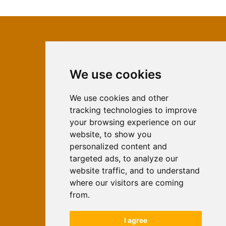
We use cookies
ISSN 2566-333X (Online)
ISSN 1840-2313 (Print)
We use cookies and other
tracking technologies to improve
Contact
your browsing experience on our
Editors
website, to show you
personalized content and
News
targeted ads, to analyze our
For Authors
website traffic, and to understand
Impressum
where our visitors are coming
Ethical Standards
from.
Authors
I agree
Keywords