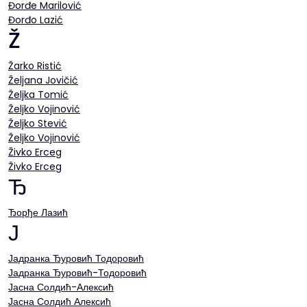
Đorđe Marilović
Đorđo Lazić
Ž
Žarko Ristić
Željana Jovičić
Željka Tomić
Željko Vojinović
Željko Stević
Željko Vojinović
Živko Erceg
Živko Erceg
Ђ
Ђорђе Лазић
Ј
Јадранка Ђуровић Тодоровић
Јадранка Ђуровић-Тодоровић
Јасна Солдић-Алексић
Јасна Солдић Алексић