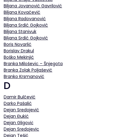
Biljana Jovanović Gavrilović
Biljana Kovačević
Biljana Radovanović
Biljana Srdić Gojković
Biljana Stanivuk
Bilјana Srdić Gojković
Boris Novarlić
Borislav Drakul
Boško Mekinjić
Branka Miloševic – Šnjegota
Branka Zolak Poljašević
Branko Krsmanović
D
Damir Bulčević
Darko Pašalić
Dejan Sredojević
Dejan Đukić
Dejan Gligović
Dejan Sredojevic
Dejan Tešić