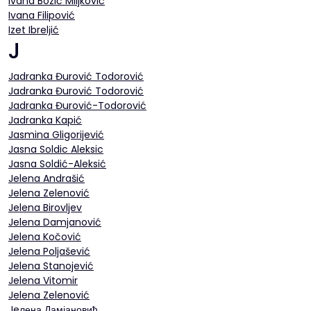
Ivana Bozić Miljković
Ivana Filipović
Izet Ibrelјić
J
Jadranka Đurović Todorović
Jadranka Đurović Todorović
Jadranka Đurović-Todorović
Jadranka Kapić
Jasmina Gligorijević
Jasna Soldic Aleksic
Jasna Soldić-Aleksić
Jelena Andrašić
Jelena Zelenović
Jelena Birovljev
Jelena Damjanović
Jelena Kočović
Jelena Poljašević
Jelena Stanojević
Jelena Vitomir
Jelena Zelenović
Jeлена Дамјановић