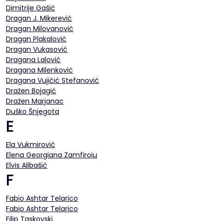
Dimitrije Gašić
Dragan J. Mikerević
Dragan Milovanović
Dragan Plakalović
Dragan Vukasović
Dragana Lalović
Dragana Milenković
Dragana Vujičić Stefanović
Dražen Bojagić
Dražen Marjanac
Duško Šnjegota
E
Ela Vukmirović
Elena Georgiana Zamfiroiu
Elvis Alibašić
F
Fabio Ashtar Telarico
Fabio Ashtar Telarico
Filip Taskovski