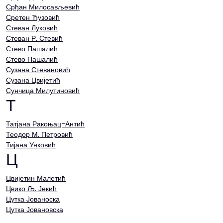
Срђан Милосављевић
Сретен Ћузовић
Стеван Луковић
Стеван Р. Стевић
Стево Пашалић
Стево Пашалић
Сузана Стевановић
Сузана Цвијетић
Сунчица Милутиновић
Т
Татјана Ракоњац-Антић
Теодор М. Петровић
Тијана Унковић
Ц
Цвијетин Малетић
Цвико Љ. Јекић
Цутка Јованоска
Цутка Јовановска