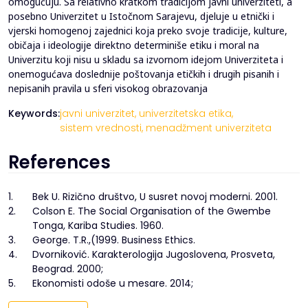
omogućuju. Sa relativno kratkom tradicijom javni univerziteti, a
posebno Univerzitet u Istočnom Sarajevu, djeluje u etnički i
vjerski homogenoj zajednici koja preko svoje tradicije, kulture,
običaja i ideologije direktno determiniše etiku i moral na
Univerzitu koji nisu u skladu sa izvornom idejom Univerziteta i
onemogućava doslednije poštovanja etičkih i drugih pisanih i
nepisanih pravila u sferi visokog obrazovanja
Keywords:
javni univerzitet,
univerzitetska etika,
sistem vrednosti,
menadžment univerziteta
References
1.
Bek U. Rizično društvo, U susret novoj moderni. 2001.
2.
Colson E. The Social Organisation of the Gwembe
Tonga, Kariba Studies. 1960.
3.
George. T.R.,(1999. Business Ethics.
4.
Dvorniković. Karakterologija Jugoslovena, Prosveta,
Beograd. 2000;
5.
Ekonomisti odoše u mesare. 2014;