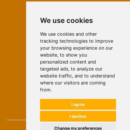
We use cookies
ISSN 2566-333X (Online)
ISSN 1840-2313 (Print)
We use cookies and other
tracking technologies to improve
Contact
your browsing experience on our
Editors
website, to show you
personalized content and
News
targeted ads, to analyze our
For Authors
website traffic, and to understand
Impressum
where our visitors are coming
Ethical Standards
from.
Authors
I agree
Keywords
I decline
Novi Ekonomist
, 2026.
Change my preferences