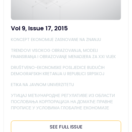
Vol 9, Issue 17, 2015
KONCEPT EKONOMIJE ZASNOVANE NA ZNANJU
TRENDOVI VISOKOG OBRAZOVANJA, MODELI
FINANSIRANјA I OBRAZOVANјE MENADžERA ZA XXI VIJEK
DRUŠTVENO-EKONOMSKE POSLJEDICE BUDUĆIH
DEMOGRAFSKIH KRETANJA U REPUBLICI SRPSKOJ
ETIKA NA JAVNOM UNIVERZITETU
УТИЦАЈ МЕЂУНАРОДНЕ РЕГУЛАТИВЕ ИЗ ОБЛАСТИ
ПОСЛОВАЊА КОРПОРАЦИЈА НА ДОМАЋЕ ПРАВНЕ
ПРОПИСЕ У УСЛОВИМА ГЛОБАЛНЕ ЕКОНОМИЈЕ
SEE FULL ISSUE