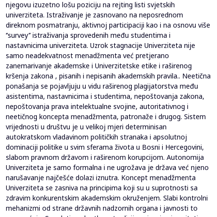
njegovu izuzetno lošu poziciju na rejting listi svjetskih
univerziteta. Istraživanje je zasnovano na neposrednom
direknom posmatranju, aktivnoj participaciji kao i na osnovu više
‘’survey’’ istraživanja sprovedenih među studentima i
nastavnicima univerziteta. Uzrok stagnacije Univerziteta nije
samo neadekvatnost menadžmenta već pretjerano
zanemarivanje akademske i Univerzitetske etike i raširenog
kršenja zakona , pisanih i nepisanih akademskih pravila.. Neetična
ponašanja se pojavljuju u vidu raširenog plagijatorstva među
asistentima, nastavnicima i studentima, nepoštovanja zakona,
nepoštovanja prava intelektualne svojine, autoritativnog i
neetičnog koncepta menadžmenta, patronaže i drugog. Sistem
vrijednosti u društvu je u velikoj mjeri determinisan
autokratskom vladavinom političkih stranaka i apsolutnoj
dominaciji politike u svim sferama života u Bosni i Hercegovini,
slabom pravnom državom i raširenom korupcijom. Autonomija
Univerziteta je samo formalna i ne ugrožava je država već njeno
narušavanje najčešće dolazi iznutra. Koncept menadžmenta
Univerziteta se zasniva na principima koji su u suprotnosti sa
zdravim konkurentskim akademskim okruženjem. Slabi kontrolni
mehanizmi od strane državnih nadzornih organa i javnosti to