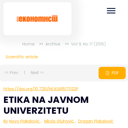
Home
Archive
Vol 9, No 17 (2015)
Scientific article
<< Prev
|
Next >>
PDF
https://doi.org/10.7251/NOESR1517022P
ETIKA NA JAVNOM
UNIVERZITETU
By
Novo Plakalović
,
Nikola Gluhović
,
Dragan Plakalović