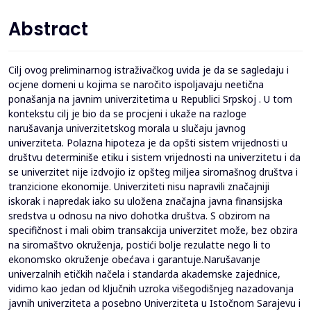
Abstract
Cilj ovog preliminarnog istraživačkog uvida je da se sagledaju i
ocjene domeni u kojima se naročito ispoljavaju neetična
ponašanja na javnim univerzitetima u Republici Srpskoj . U tom
kontekstu cilj je bio da se procjeni i ukaže na razloge
narušavanja univerzitetskog morala u slučaju javnog
univerziteta. Polazna hipoteza je da opšti sistem vrijednosti u
društvu determiniše etiku i sistem vrijednosti na univerzitetu i da
se univerzitet nije izdvojio iz opšteg miljea siromašnog društva i
tranzicione ekonomije. Univerziteti nisu napravili značajniji
iskorak i napredak iako su uložena značajna javna finansijska
sredstva u odnosu na nivo dohotka društva. S obzirom na
specifičnost i mali obim transakcija univerzitet može, bez obzira
na siromaštvo okruženja, postići bolje rezulatte nego li to
ekonomsko okruženje obećava i garantuje.Narušavanje
univerzalnih etičkih načela i standarda akademske zajednice,
vidimo kao jedan od ključnih uzroka višegodišnjeg nazadovanja
javnih univerziteta a posebno Univerziteta u Istočnom Sarajevu i