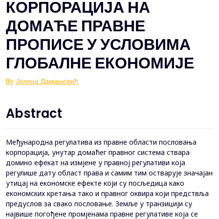
КОРПОРАЦИЈА НА
ДОМАЋЕ ПРАВНЕ
ПРОПИСЕ У УСЛОВИМА
ГЛОБАЛНЕ ЕКОНОМИЈЕ
By
Јелена Дамјановић
Abstract
Међународна регулатива из правне области пословања
корпорација, унутар домаћег правног система ствара
домино ефекат на измјене у правној регулативи која
регулише дату област права и самим тим остварује значајан
утицај на економске ефекте који су посљедица како
економских кретања тако и правног оквира који предствља
предуслов за свако пословање. Земље у транзицији су
највише погођене промјенама правне регулативе која се