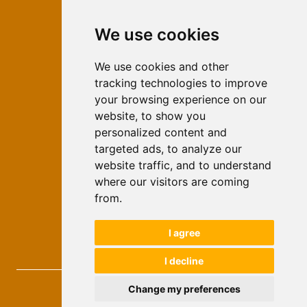
We use cookies
ISSN 2566-333X (Online)
ISSN 1840-2313 (Print)
We use cookies and other
tracking technologies to improve
Contact
your browsing experience on our
Editors
website, to show you
personalized content and
News
targeted ads, to analyze our
For Authors
website traffic, and to understand
Impressum
where our visitors are coming
Ethical Standards
from.
Authors
I agree
Keywords
I decline
Novi Ekonomist
, 2026.
Change my preferences