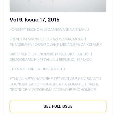
Vol 9, Issue 17, 2015
KONCEPT EKONOMIJE ZASNOVANE NA ZNANJU
TRENDOVI VISOKOG OBRAZOVANJA, MODELI
FINANSIRANјA I OBRAZOVANјE MENADžERA ZA XXI VIJEK
DRUŠTVENO-EKONOMSKE POSLJEDICE BUDUĆIH
DEMOGRAFSKIH KRETANJA U REPUBLICI SRPSKOJ
ETIKA NA JAVNOM UNIVERZITETU
УТИЦАЈ МЕЂУНАРОДНЕ РЕГУЛАТИВЕ ИЗ ОБЛАСТИ
ПОСЛОВАЊА КОРПОРАЦИЈА НА ДОМАЋЕ ПРАВНЕ
ПРОПИСЕ У УСЛОВИМА ГЛОБАЛНЕ ЕКОНОМИЈЕ
SEE FULL ISSUE