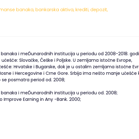
rmanse banaka,
bankarska aktiva,
krediti,
depozit,
ih banaka i meĎunarodnih institucija u periodu od 2008-2018. god
ĉešće: Slovaĉke, Ĉeške i Poljske. U zemljama istoĉne Evrope,
ešće: Hrvatske i Bugarske, dok je u ostalim zemljama istoĉne Ev
sne i Hercegovine i Crne Gore. Srbija ima nešto manje uĉešće 
 se posmatra period od. 2008;
ih banaka i meĎunarodnih institucija u periodu od. 2008;
 Improve Earning in Any -Bank. 2000;