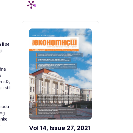
 li se
ji
rdne
v
imidž,
i stil
a
riodu
nog
anke
e
Vol 14, Issue 27, 2021