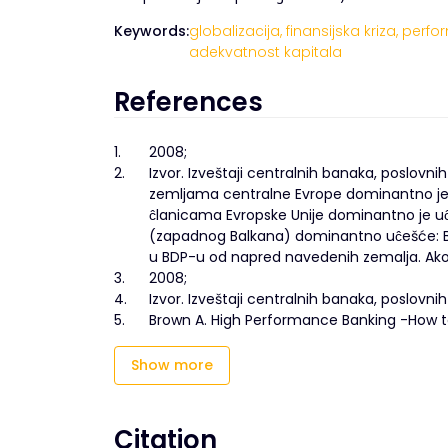
Keywords:
globalizacija,
finansijska kriza,
perfo
adekvatnost kapitala
References
1.
2008;
2.
Izvor. Izveštaji centralnih banaka, poslovn
zemljama centralne Evrope dominantno je u
ĉlanicama Evropske Unije dominantno je uĉ
(zapadnog Balkana) dominantno uĉešće: Bo
u BDP-u od napred navedenih zemalja. Ako
3.
2008;
4.
Izvor. Izveštaji centralnih banaka, poslovn
5.
Brown A. High Performance Banking -How to
Show more
Citation