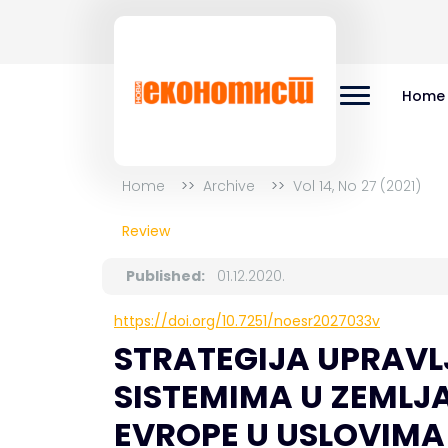
Home
Home
Archive
Vol 14, No 27 (2021)
Review
Published:
01.12.2020.
https://doi.org/10.7251/noesr2027033v
STRATEGIJA UPRAV
SISTEMIMA U ZEMLJ
EVROPE U USLOVIMA