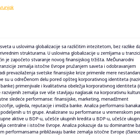
Vunjak
sveta u uslovima globalizacije sa različitim intezitetom, bez razlike da
m privrednim strukturama. U uslovima globalizacije u zemljama u tranzici
čin je započeto stvaranje novog finansijskog tržišta. MeĎunarodni
ranzicije zemalja istočne Evrope pružanjem saveta i odobravanjem
adi prevazilaženja svetske finansijske krize primenile mere nestanda
ope su u odreĎenom delu pored opšteg korporativnog identiteta (nazi
anke) primenjivale i kvalitativna obeležja korporativnog identiteta (
razvijenih zemalja sve više stavljaju naglasak na korporativnu kulturu 
sutne sledeće performanse: finansijske, marketing, menadžment
zofije, ugleda, reputacije i imidža banke. Analiza performansi banak
e podeljenih u tri grupe. Analizirane su performanse u vremenskom pe
kupne aktive u BDP-u, učešće ukupnih kredita u BDP-u, učešće ukup
lja centralne i istočne Evrope. Analiza pokazuje da su dominantne b
im performansama približavaju banke zemalja istočne Evrope (članic