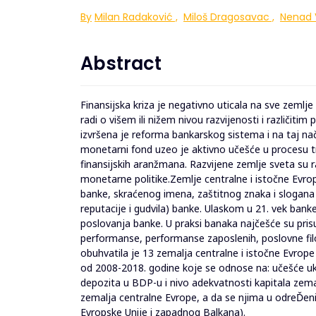
By
Milan Radaković
,
Miloš Dragosavac
,
Nenad 
Abstract
Finansijska kriza je negativno uticala na sve zemlje 
radi o višem ili nižem nivou razvijenosti i različiti
izvršena je reforma bankarskog sistema i na taj na
monetarni fond uzeo je aktivno učešće u procesu t
finansijskih aranžmana. Razvijene zemlje sveta su r
monetarne politike.Zemlje centralne i istočne Evr
banke, skraćenog imena, zaštitnog znaka i slogana b
reputacije i gudvila) banke. Ulaskom u 21. vek banke 
poslovanja banke. U praksi banaka najčešće su pri
performanse, performanse zaposlenih, poslovne filo
obuhvatila je 13 zemalja centralne i istočne Evrop
od 2008-2018. godine koje se odnose na: učešće u
depozita u BDP-u i nivo adekvatnosti kapitala zema
zemalja centralne Evrope, a da se njima u odreĎen
Evropske Unije i zapadnog Balkana).