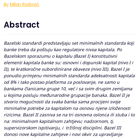
By
Milan Radović
Abstract
Bazelski standardi predstavljaju set minimalnih standarda koji
banke treba da poštuju kao regulatore nivoa kapitala. Po
Bazelskom sporazumu o kapitalu (Bazel I) konstitutivni
elementi kapitala banke su: osnovni i dopunski kapital (nivo I i
II), te kratkoročne subordinirane obaveze (nivo III). Bazel I je
ponudio primjenu minimalnih standarda adekvatnosti kapitala
od 8% i tako postao platforma za poslovanje, ne samo u
bankama članicama grupe 10, već i sa svim drugim zemljama
u kojima posluju međunarodne grupacije banaka.
Bazel II je
stvorio mogućnosti da svaka banka sama procijeni svoje
minimalne potrebe za kapitalom na osnovu njene izloženosti
rizicima. Bazel II zasniva se na tri osnovna oslonca ili stuba i to
na: minimalnom kapitalnom zahtjevu; nadzornom, tj.
supervizorskom ispitivanju, i tržišnoj disciplini.
Bazel III
donosi nove kapitalne zahtjeve i novi okvir za upravljanje