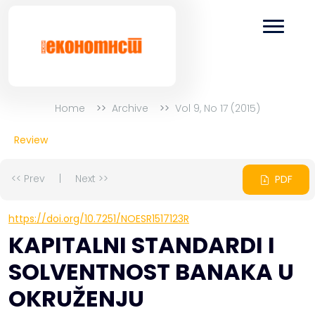
Home
Archive
Vol 9, No 17 (2015)
Review
<< Prev
|
Next >>
PDF
https://doi.org/10.7251/NOESR1517123R
KAPITALNI STANDARDI I
SOLVENTNOST BANAKA U
OKRUŽENJU