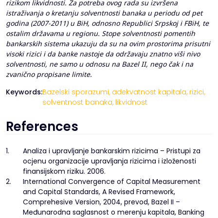
rizikom likvidnosti. Za potreba ovog rada su izvršena
istraživanja o kretanju solventnosti banaka u periodu od pet
godina (2007-2011) u BiH, odnosno Republici Srpskoj i FBiH, te
ostalim državama u regionu. Stope solventnosti pomentih
bankarskih sistema ukazuju da su na ovim prostorima prisutni
visoki rizici i da banke nastoje da održavaju znatno viši nivo
solventnosti, ne samo u odnosu na Bazel II, nego čak i na
zvanično propisane limite.
Keywords:
Bazelski sporazumi,
adekvatnost kapitala,
rizici,
solventnost banaka,
likvidnost
References
1.
Analiza i upravljanje bankarskim rizicima – Pristupi za
ocjenu organizacije upravljanja rizicima i izloženosti
finansijskom riziku. 2006.
2.
International Convergence of Capital Measurement
and Capital Standards, A Revised Framework,
Comprehesive Version, 2004, prevod, Bazel II –
Međunarodna saglasnost o merenju kapitala, Banking