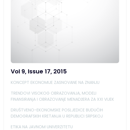
Vol 9, Issue 17, 2015
KONCEPT EKONOMIJE ZASNOVANE NA ZNANJU
TRENDOVI VISOKOG OBRAZOVANJA, MODELI
FINANSIRANјA I OBRAZOVANјE MENADžERA ZA XXI VIJEK
DRUŠTVENO-EKONOMSKE POSLJEDICE BUDUĆIH
DEMOGRAFSKIH KRETANJA U REPUBLICI SRPSKOJ
ETIKA NA JAVNOM UNIVERZITETU