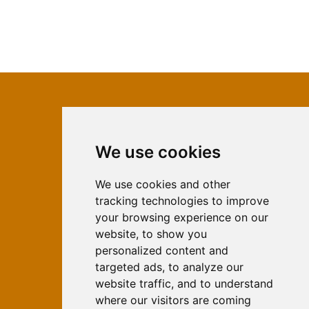
We use cookies
ISSN 2566-333X (Online)
ISSN 1840-2313 (Print)
We use cookies and other
tracking technologies to improve
Contact
your browsing experience on our
Editors
website, to show you
personalized content and
News
targeted ads, to analyze our
For Authors
website traffic, and to understand
Impressum
where our visitors are coming