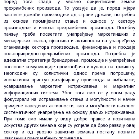
поред тога спада у увозно оријентисане земље
прехрамбених производа. То указује да је, поред мјера
заштите домаће производње од стране државе, потребно
из основа промијенити стање и односе у сектору
производње и извоза прехрамбених производа. Посебну
пажњу треба посветити унапређењу маркетиншких и
менаџерских знања, вјештина и активности на унапређењу
оганизације сектора производње, финансирања и продаје
пољопривредно-прехрамбених производа. Потребна је
адекватна стратегија брендирања, промоције и унапређење
пословне комуникације произвођача и купаца на тржишту.
Неопходни су: холистички однос према потрошачу;
иновативни приступ дизајнирању производа и амбалаже;
усавршавање маркетинг истраживања и маркетинг
информационих система. Због тога смо се у овом раду
фокусирали на истраживање стања и могућности и начин
примјене наведених активности, као и могућности њиховог
систематичног унапређења на основу даљих истраживања.
При томе смо имали у виду добре праксе и позитивна
искуства других земаља које су успјеле да брзо развију овај
сектор и од увозно зависних земаља постану познати
извозници прехрамбених производа.