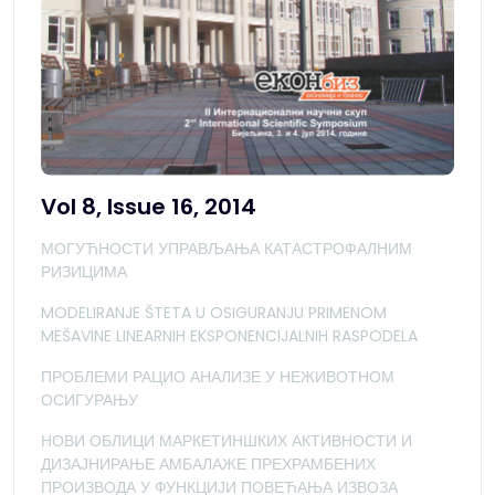
Vol 8, Issue 16, 2014
МОГУЋНОСТИ УПРАВЉАЊА КАТАСТРОФАЛНИМ
РИЗИЦИМА
MODELIRANJE ŠTETA U OSIGURANJU PRIMENOM
MEŠAVINE LINEARNIH EKSPONENCIJALNIH RASPODELA
ПРОБЛЕМИ РАЦИО АНАЛИЗЕ У НЕЖИВОТНОМ
ОСИГУРАЊУ
НОВИ ОБЛИЦИ МАРКЕТИНШКИХ АКТИВНОСТИ И
ДИЗАЈНИРАЊЕ АМБАЛАЖЕ ПРЕХРАМБЕНИХ
ПРОИЗВОДА У ФУНКЦИЈИ ПОВЕЋАЊА ИЗВОЗА