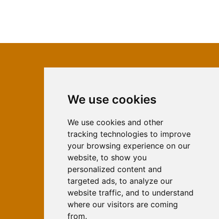
We use cookies
ISSN 2566-333X (Online)
ISSN 1840-2313 (Print)
We use cookies and other
tracking technologies to improve
Contact
your browsing experience on our
Editors
website, to show you
personalized content and
News
targeted ads, to analyze our
For Authors
website traffic, and to understand
Impressum
where our visitors are coming
Ethical Standards
from.