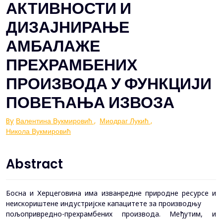
АКТИВНОСТИ И
ДИЗАЈНИРАЊЕ
АМБАЛАЖЕ
ПРЕХРАМБЕНИХ
ПРОИЗВОДА У ФУНКЦИЈИ
ПОВЕЋАЊА ИЗВОЗА
By
Валентина Вукмировић
,
Миодраг Лукић
,
Никола Вукмировић
Abstract
Босна и Херцеговина има изванредне природне ресурсе и
неискориштене индустријске капацитете за производњу
пољопривредно-прехрамбених производа. Међутим, и