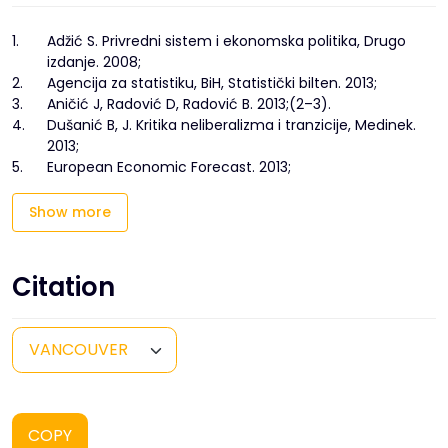
1.
Adžić S. Privredni sistem i ekonomska politika, Drugo
izdanje. 2008;
2.
Agencija za statistiku, BiH, Statistički bilten. 2013;
3.
Aničić J, Radović D, Radović B. 2013;(2–3).
4.
Dušanić B, J. Kritika neliberalizma i tranzicije, Medinek.
2013;
5.
European Economic Forecast. 2013;
Show more
Citation
COPY