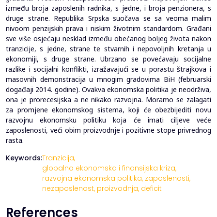
između broja zaposlenih radnika, s jedne, i broja penzionera, s
druge strane. Republika Srpska suočava se sa veoma malim
nivoom penzijskih prava i niskim životnim standardom. Građani
sve više osjećaju nesklad između obećanog boljeg života nakon
tranzicije, s jedne, strane te stvarnih i nepovoljnih kretanja u
ekonomiji, s druge strane. Ubrzano se povećavaju socijalne
razlike i socijalni konflikti, izražavajući se u porastu štrajkova i
masovnih demonstracija u mnogim gradovima BiH (februarski
događaji 2014. godine). Ovakva ekonomska politika je neodrživa,
ona je prorecesijska a ne nikako razvojna. Moramo se zalagati
za promjene ekonomskog sistema, koji će obezbijediti novu
razvojnu ekonomsku politiku koja će imati ciljeve veće
zaposlenosti, veći obim proizvodnje i pozitivne stope privrednog
rasta.
Keywords:
Tranzicija,
globalna ekonomska i finansijska kriza,
razvojna ekonomska politika,
zaposlenosti,
nezaposlenost,
proizvodnja,
deficit
References