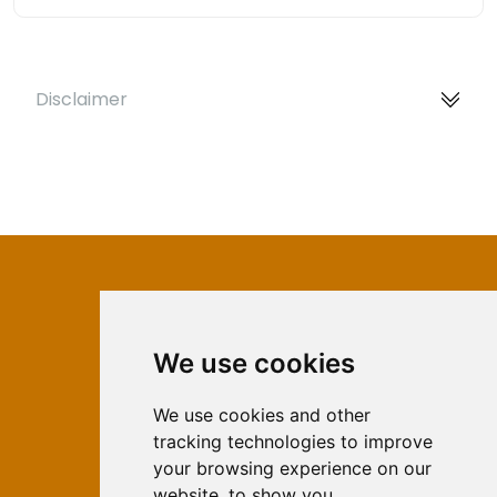
Disclaimer
We use cookies
ISSN 2566-333X (Online)
ISSN 1840-2313 (Print)
We use cookies and other
tracking technologies to improve
Contact
your browsing experience on our
Editors
website, to show you