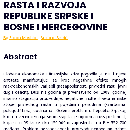
RASTA I RAZVOJA
REPUBLIKE SRPSKE I
BOSNE I HERCEGOVINE
By
Zoran Mastilo
,
Suzana Simić
Abstract
Globalna ekonomska i finansijska kriza pogodila je BiH i njene
entitete manifestujući se kroz negativne efekte mnogih
makroekonomskih varijabli (nezaposlenost, privredni rast, javni
dug i deficit). Duži niz godina (a prvenstveno od 2008. godine)
imamo stagnaciju proizvodnje, negativne, nulte ili veoma niske
stope privrednog rasta u pojedinim periodima (kvartalima,
polugodištima, godinama). Golemi problem u Republici Srpskoj,
kao i u većini zemalja širom svijeta je ogromna nezaposlenost,
koja se u RS kreće oko 150.000 nezaposlenih, a u BiH 552 700
građana. Problem nezaposlenosti proizvodi nepovoljan odnos