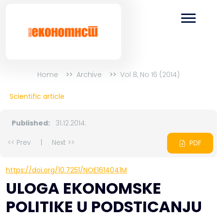
Home
Archive
Vol 8, No 16 (2014)
Scientific article
Published:
31.12.2014.
<< Prev
|
Next >>
PDF
https://doi.org/10.7251/NOE1614041M
ULOGA EKONOMSKE
POLITIKE U PODSTICANJU