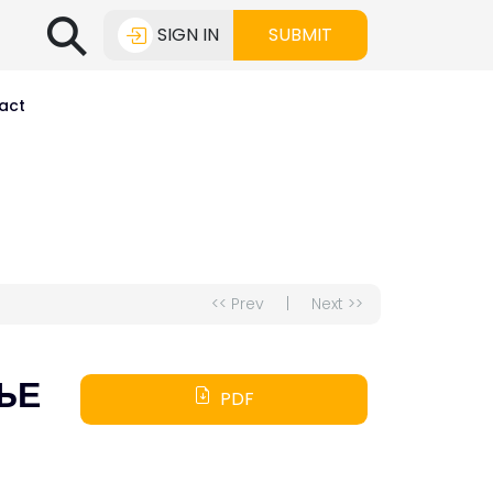
⚲
SIGN IN
SUBMIT
act
<< Prev
|
Next >>
ЊЕ
PDF