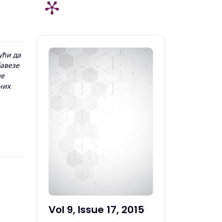
ући да
бавезе
ве
них
Vol 9, Issue 17, 2015