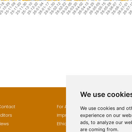
We use cookie
Contact
For Authors
Author
We use cookies and oth
ditors
Impressum
Keywor
experience on our webs
ads, to analyze our web
News
Ethical Standards
are coming from.