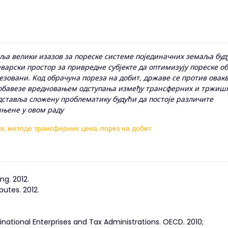
ља велики изазов за пореске системе појединачних земаља буд
арски простор за привредне субјекте да оптимизују пореске о
езовани. Код обрачуна пореза на добит, државе се против овак
 обавезе вредновањем одступања између трансферних и тржиш
дставља сложену проблематику будући да постоје различите
шњене у овом раду
е,
методе трансферних цена,
порез на добит
ng. 2012.
putes. 2012.
tinational Enterprises and Tax Administrations. OECD. 2010;