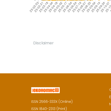
Disclaimer
E
ISSN 2566-333X (Online)
ISSN 1840-2313 (Print)