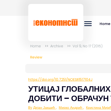
Home
Home
Archive
Vol 9, No 17 (2015)
Review
https://doi.org/10.7251/NOESR1517104J
УТИЦАЈ ГЛОБАЛНИ
ДОБИТИ – ОБРАЧУН
By
Дејан Јакшић
,
Мирко Андрић
,
Кристина Мији