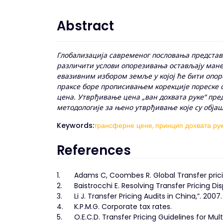
Abstract
Глобализација савременог пословања представ
различити услови опорезивања остављају манев
евазивним избором земље у којој ће бити опор
праксе боре прописивањем корекције пореске
цена. Утврђивање цена „ван дохвата руке“ пре
методологије за њено утврђивање које су обја
Keywords:
трансферне цене,
принцип дохвата рук
References
1.
Adams C, Coombes R. Global Transfer prici
2.
Baistrocchi E. Resolving Transfer Pricing Dis
3.
Li J. Transfer Pricing Audits in China,”. 2007.
4.
K.P.M.G. Corporate tax rates.
5.
O.E.C.D. Transfer Pricing Guidelines for Mul