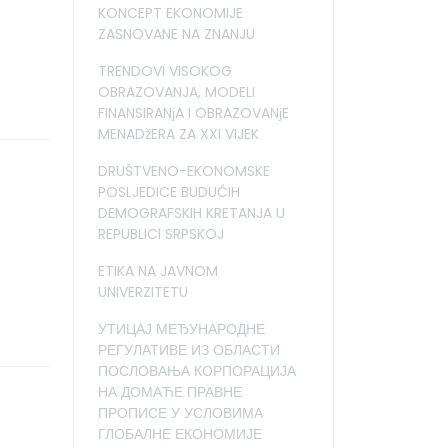
KONCEPT EKONOMIJE
ZASNOVANE NA ZNANJU
TRENDOVI VISOKOG
OBRAZOVANJA, MODELI
FINANSIRANјA I OBRAZOVANјE
MENADžERA ZA XXI VIJEK
DRUŠTVENO-EKONOMSKE
POSLJEDICE BUDUĆIH
DEMOGRAFSKIH KRETANJA U
REPUBLICI SRPSKOJ
ETIKA NA JAVNOM
UNIVERZITETU
УТИЦАЈ МЕЂУНАРОДНЕ
РЕГУЛАТИВЕ ИЗ ОБЛАСТИ
ПОСЛОВАЊА КОРПОРАЦИЈА
НА ДОМАЋЕ ПРАВНЕ
ПРОПИСЕ У УСЛОВИМА
ГЛОБАЛНЕ ЕКОНОМИЈЕ