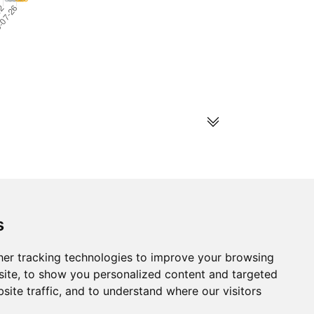
s
s
er tracking technologies to improve your browsing
ds
ite, to show you personalized content and targeted
site traffic, and to understand where our visitors