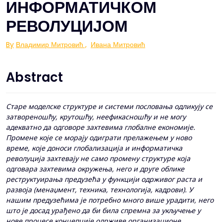
ИНФОРМАТИЧКОМ
РЕВОЛУЦИЈОМ
By
Владимир Митровић
,
Ивана Митровић
Abstract
Старе моделске структуре и системи пословања одликују се
затвореношћу, крутошћу, неефикасношћу и не могу
адекватно да одговоре захтевима глобалне економије.
Промене које се морају одиграти прелажењем у ново
време, које доноси глобализација и информатичка
револуција захтевају не само промену структуре која
одговара захтевима окружења, него и друге облике
реструктуирања предузећа у функцији одрживог раста и
развоја (менаџмент, техника, технологија, кадрови). У
нашим предузећима је потребно много више урадити, него
што је досад урађено да би била спремна за укључење у
нове процесе концепције одрживе организационе