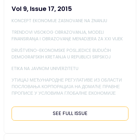
Vol 9, Issue 17, 2015
KONCEPT EKONOMIJE ZASNOVANE NA ZNANJU
TRENDOVI VISOKOG OBRAZOVANJA, MODELI
FINANSIRANјA I OBRAZOVANјE MENADžERA ZA XXI VIJEK
DRUŠTVENO-EKONOMSKE POSLJEDICE BUDUĆIH
DEMOGRAFSKIH KRETANJA U REPUBLICI SRPSKOJ
ETIKA NA JAVNOM UNIVERZITETU
УТИЦАЈ МЕЂУНАРОДНЕ РЕГУЛАТИВЕ ИЗ ОБЛАСТИ
ПОСЛОВАЊА КОРПОРАЦИЈА НА ДОМАЋЕ ПРАВНЕ
ПРОПИСЕ У УСЛОВИМА ГЛОБАЛНЕ ЕКОНОМИЈЕ
SEE FULL ISSUE