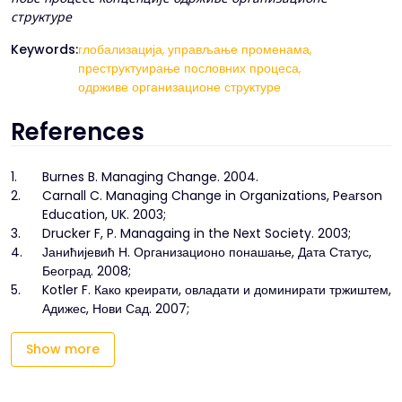
структуре
Keywords:
глобализација,
управљање променама,
преструктуирање пословних процеса,
одрживе организационе структуре
References
1.
Burnes B. Managing Change. 2004.
2.
Carnall C. Managing Change in Organizations, Peаrson
Education, UK. 2003;
3.
Drucker F, P. Managaing in the Next Society. 2003;
4.
Јанићијевић Н. Организационо понашање, Дата Статус,
Београд. 2008;
5.
Kotler F. Како креирати, овладати и доминирати тржиштем,
Адижес, Нови Сад. 2007;
Show more