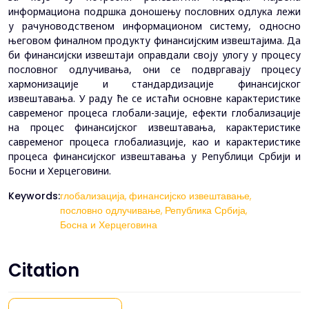
информациона подршка доношењу пословних одлука лежи
у рачуноводственом информационом систему, односно
његовом финалном продукту финансијским извештајима. Да
би финансијски извештаји оправдали своју улогу у процесу
пословног одлучивања, они се подвргавају процесу
хармонизације и стандардизације финансијског
извештавања. У раду ће се истаћи основне карактеристике
савременог процеса глобали-зације, ефекти глобализације
на процес финансијског извештавања, карактеристике
савременог процеса глобалиазције, као и карактеристике
процеса финансијског извештавања у Републици Србији и
Босни и Херцеговини.
Keywords:
глобализација,
финансијско извештавање,
пословно одлучивање,
Република Србија,
Босна и Херцеговина
Citation