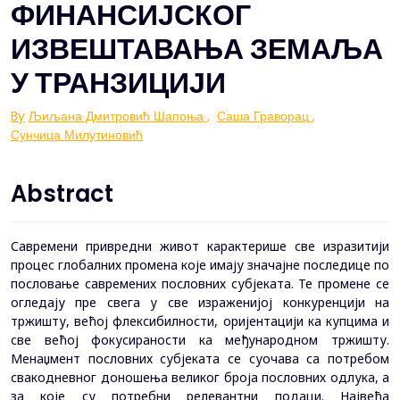
ФИНАНСИЈСКОГ
ИЗВЕШТАВАЊА ЗЕМАЉА
У ТРАНЗИЦИЈИ
By
Љиљана Дмитровић Шапоња
,
Саша Граворац
,
Сунчица Милутиновић
Abstract
Савремени привредни живот карактерише све изразитији
процес глобалних промена које имају значајне последице по
пословање савремених пословних субјеката. Те промене се
огледају пре свега у све израженијој конкуренцији на
тржишту, већој флексибилности, оријентацији ка купцима и
све већој фокусираности ка међународном тржишту.
Менаџмент пословних субјеката се суочава са потребом
свакодневног доношења великог броја пословних одлука, а
за које су потребни релевантни подаци. Највећа